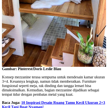
Gambar: Pinterest/Doris Leslie Blau
Konsep mezzanine terasa sempurna untuk mendesain kamar ukuran
3×4. Kesannya lengkap, namun tidak memberatkan. Furniture
fungsional seperti meja, rak dinding dan tangga lemari bisa
dimaksimalkan. Kemudian, bagian mezzanine dijadikan sebagai
tempat tidur dengan pembatas metal yang kuat.
Baca Juga:
10 Inspirasi Desain Ruang Tamu Kecil Ukuran 2×3
Kecil Tapi Buat Nyaman!