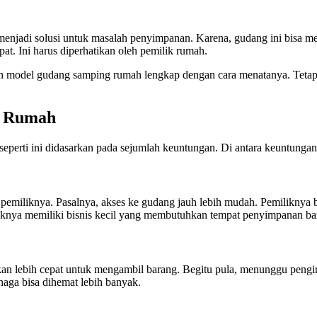
njadi solusi untuk masalah penyimpanan. Karena, gudang ini bisa me
at. Ini harus diperhatikan oleh pemilik rumah.
 model gudang samping rumah lengkap dengan cara menatanya. Tetapi
g Rumah
rti ini didasarkan pada sejumlah keuntungan. Di antara keuntungan 
emiliknya. Pasalnya, akses ke gudang jauh lebih mudah. Pemiliknya b
iknya memiliki bisnis kecil yang membutuhkan tempat penyimpanan bar
kan lebih cepat untuk mengambil barang. Begitu pula, menunggu peng
aga bisa dihemat lebih banyak.