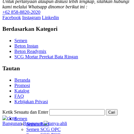
Untuk pertanyaan ataupun diskusi lebih lengkap, silahkan hubungi
kami melalui Whatsapp dinomor berikut ini :
+62 858-8820-2020
Facebook
Instagram
Linkedin
Berdasarkan Kategori
Semen
Beton Instan
Beton Readymix
SCG Mortar Perekat Bata Ringan
Tautan
Beranda
Promosi
Katalog
FAQ
Kebijakan Privasi
Ketik Sesuatu dan Enter
Cari
Semen
Bangunan
Bangunan
Semen Bezt
Semen SCG OPC