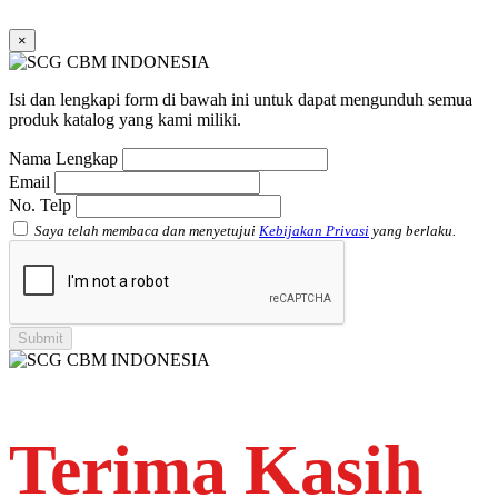
Faucet Tee SCG AW
Socket with PVC Flange SCG AW
×
Pipe Clip SCG AW
Plug SCG AW
Shinkolite
Isi dan lengkapi form di bawah ini untuk dapat mengunduh semua
Atap Akrilik Shinkolite Shade
produk katalog yang kami miliki.
Atap Akrilik Shinkolite Heat Cut
Nama Lengkap
Email
No. Telp
Saya telah membaca dan menyetujui
Kebijakan Privasi
yang berlaku.
Terima Kasih