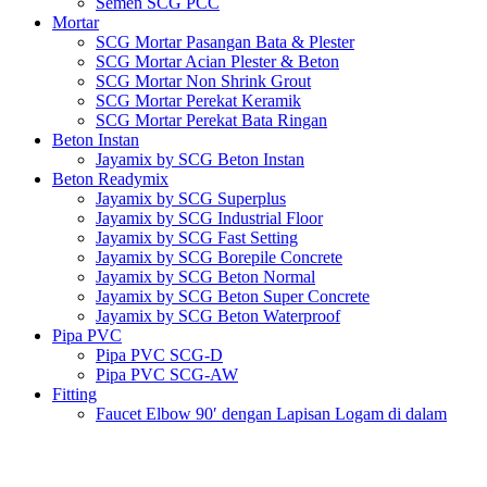
Semen SCG PCC
Mortar
SCG Mortar Pasangan Bata & Plester
SCG Mortar Acian Plester & Beton
SCG Mortar Non Shrink Grout
SCG Mortar Perekat Keramik
SCG Mortar Perekat Bata Ringan
Beton Instan
Jayamix by SCG Beton Instan
Beton Readymix
Jayamix by SCG Superplus
Jayamix by SCG Industrial Floor
Jayamix by SCG Fast Setting
Jayamix by SCG Borepile Concrete
Jayamix by SCG Beton Normal
Jayamix by SCG Beton Super Concrete
Jayamix by SCG Beton Waterproof
Pipa PVC
Pipa PVC SCG-D
Pipa PVC SCG-AW
Fitting
Faucet Elbow 90′ dengan Lapisan Logam di dalam
SCG AW
Faucet Socket SCG AW
Faucet Tee dengan Lapisan Logam di dalam SCG AW