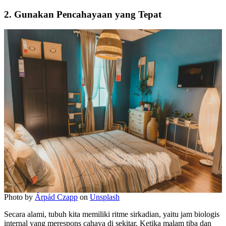
2. Gunakan Pencahayaan yang Tepat
Photo by
Árpád Czapp
on
Unsplash
Secara alami, tubuh kita memiliki ritme sirkadian, yaitu jam biologis
internal yang merespons cahaya di sekitar. Ketika malam tiba dan