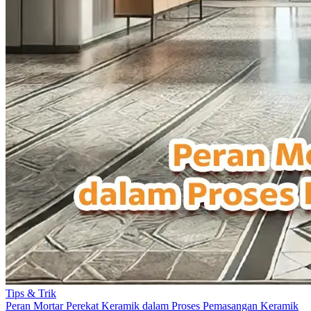
Tips & Trik
Peran Mortar Perekat Keramik dalam Proses Pemasangan Keramik