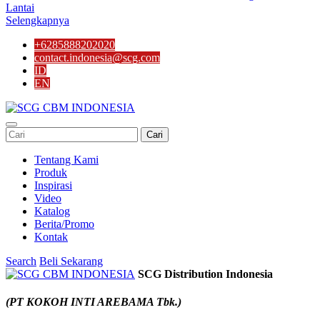
Lantai
Selengkapnya
+6285888202020
contact.indonesia@scg.com
ID
EN
Cari
Tentang Kami
Produk
Inspirasi
Video
Katalog
Berita/Promo
Kontak
Search
Beli Sekarang
SCG Distribution Indonesia
(PT KOKOH INTI AREBAMA Tbk.)