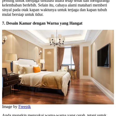
penting untuk menjaga sirkulasi udara tetap sehat dan mengurangi
kelembaban berlebih. Selain itu, cahaya alami matahari memberi
sinyal pada otak kapan waktunya untuk terjaga dan kapan tubuh
mulai bersiap untuk tidur.
7. Desain Kamar dengan Warna yang Hangat
Image by
Freepik
Anda mungkin menyukai warna-warna yang cerah, tetapi untuk