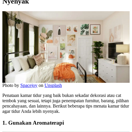
Nyenyak
Photo by
Spacejoy
on
Unsplash
Penataan kamar tidur yang baik bukan sekadar dekorasi atau cat
tembok yang sesuai, tetapi juga penempatan furnitur, barang, pilihan
pencahayaan, dan lainnya. Berikut beberapa tips menata kamar tidur
agar tidur Anda lebih nyenyak.
1. Gunakan Aromaterapi