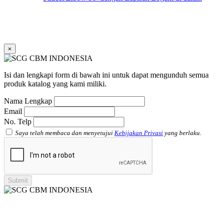
SCG AW
Faucet Socket SCG AW
Faucet Tee dengan Lapisan Logam di dalam SCG AW
Faucet Tee SCG AW
Socket with PVC Flange SCG AW
×
Pipe Clip SCG AW
Plug SCG AW
Shinkolite
Isi dan lengkapi form di bawah ini untuk dapat mengunduh semua
Atap Akrilik Shinkolite Shade
produk katalog yang kami miliki.
Atap Akrilik Shinkolite Heat Cut
Nama Lengkap
Email
No. Telp
Saya telah membaca dan menyetujui
Kebijakan Privasi
yang berlaku.