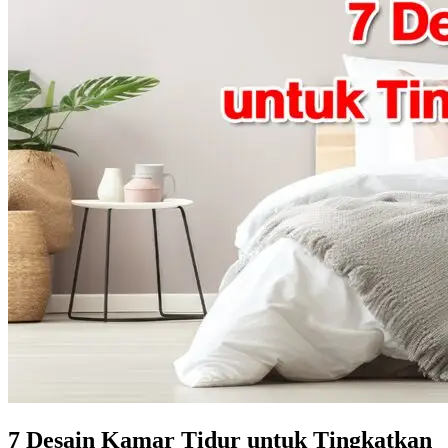
7 Desain Kamar Tidur untuk Tingkatkan