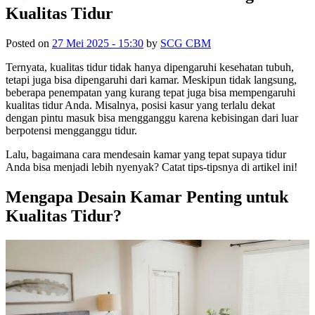
Kualitas Tidur
Posted on
27 Mei 2025 - 15:30
by
SCG CBM
Ternyata, kualitas tidur tidak hanya dipengaruhi kesehatan tubuh,
tetapi juga bisa dipengaruhi dari kamar. Meskipun tidak langsung,
beberapa penempatan yang kurang tepat juga bisa mempengaruhi
kualitas tidur Anda. Misalnya, posisi kasur yang terlalu dekat
dengan pintu masuk bisa mengganggu karena kebisingan dari luar
berpotensi mengganggu tidur.
Lalu, bagaimana cara mendesain kamar yang tepat supaya tidur
Anda bisa menjadi lebih nyenyak? Catat tips-tipsnya di artikel ini!
Mengapa Desain Kamar Penting untuk
Kualitas Tidur?