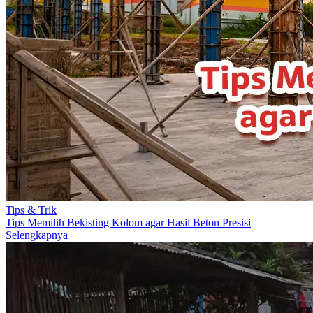
Tips & Trik
Tips Memilih Bekisting Kolom agar Hasil Beton Presisi
Selengkapnya