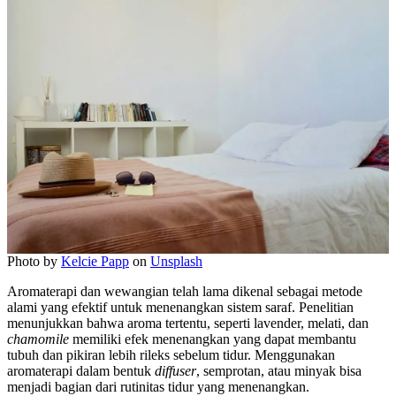
Photo by
Kelcie Papp
on
Unsplash
Aromaterapi dan wewangian telah lama dikenal sebagai metode
alami yang efektif untuk menenangkan sistem saraf. Penelitian
menunjukkan bahwa aroma tertentu, seperti lavender, melati, dan
chamomile
memiliki efek menenangkan yang dapat membantu
tubuh dan pikiran lebih rileks sebelum tidur. Menggunakan
aromaterapi dalam bentuk
diffuser
, semprotan, atau minyak bisa
menjadi bagian dari rutinitas tidur yang menenangkan.