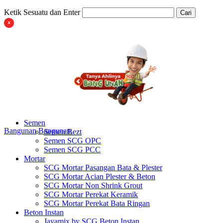
Ketik Sesuatu dan Enter
Cari
Semen
Bangunan
Bangunan
Semen Bezt
Semen SCG OPC
Semen SCG PCC
Mortar
SCG Mortar Pasangan Bata & Plester
SCG Mortar Acian Plester & Beton
SCG Mortar Non Shrink Grout
SCG Mortar Perekat Keramik
SCG Mortar Perekat Bata Ringan
Beton Instan
Jayamix by SCG Beton Instan