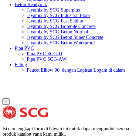
Beton Readymix
Jayamix by SCG Superplus
Jayamix by SCG Industrial Floor
Jayamix by SCG Fast Setting
Jayamix by SCG Borepile Concrete
Jayamix by SCG Beton Normal
Jayamix by SCG Beton Super Concrete
Jayamix by SCG Beton Waterproof
Pipa PVC
Pipa PVC SCG-D
Pipa PVC SCG-AW
Fitting
Faucet Elbow 90′ dengan Lapisan Logam di dalam
SCG AW
Faucet Socket SCG AW
Faucet Tee dengan Lapisan Logam di dalam SCG AW
Faucet Tee SCG AW
Socket with PVC Flange SCG AW
×
Pipe Clip SCG AW
Plug SCG AW
Shinkolite
Atap Akrilik Shinkolite Shade
Atap Akrilik Shinkolite Heat Cut
Isi dan lengkapi form di bawah ini untuk dapat mengunduh semua
produk katalog yang kami miliki.