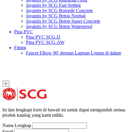
Jayamix by SCG Fast Setting
Jayamix by SCG Borepile Concrete
Jayamix by SCG Beton Normal
Jayamix by SCG Beton Super Concrete
Jayamix by SCG Beton Waterproof
Pipa PVC
Pipa PVC SCG-D
Pipa PVC SCG-AW
Fitting
Faucet Elbow 90′ dengan Lapisan Logam di dalam
SCG AW
Faucet Socket SCG AW
Faucet Tee dengan Lapisan Logam di dalam SCG AW
Faucet Tee SCG AW
Socket with PVC Flange SCG AW
×
Pipe Clip SCG AW
Plug SCG AW
Shinkolite
Atap Akrilik Shinkolite Shade
Atap Akrilik Shinkolite Heat Cut
Isi dan lengkapi form di bawah ini untuk dapat mengunduh semua
produk katalog yang kami miliki.
Nama Lengkap
Email