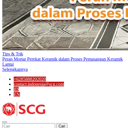
Tips & Trik
Peran Mortar Perekat Keramik dalam Proses Pemasangan Keramik
Lantai
Selengkapnya
+6285888202020
contact.indonesia@scg.com
ID
EN
Cari