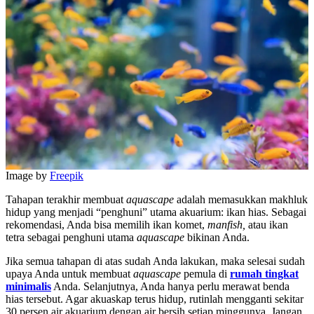
Image by
Freepik
Tahapan terakhir membuat
aquascape
adalah memasukkan makhluk
hidup yang menjadi “penghuni” utama akuarium: ikan hias. Sebagai
rekomendasi, Anda bisa memilih ikan komet,
manfish,
atau ikan
tetra sebagai penghuni utama
aquascape
bikinan Anda.
Jika semua tahapan di atas sudah Anda lakukan, maka selesai sudah
upaya Anda untuk membuat
aquascape
pemula di
rumah tingkat
minimalis
Anda. Selanjutnya, Anda hanya perlu merawat benda
hias tersebut. Agar akuaskap terus hidup, rutinlah mengganti sekitar
30 persen air akuarium dengan air bersih setiap minggunya. Jangan