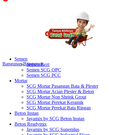
Semen
Bangunan
Bangunan
Semen Bezt
Semen SCG OPC
Semen SCG PCC
Mortar
SCG Mortar Pasangan Bata & Plester
SCG Mortar Acian Plester & Beton
SCG Mortar Non Shrink Grout
SCG Mortar Perekat Keramik
SCG Mortar Perekat Bata Ringan
Beton Instan
Jayamix by SCG Beton Instan
Beton Readymix
Jayamix by SCG Superplus
Jayamix by SCG Industrial Floor