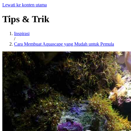
Lewati ke konten utama
Tips
&
Trik
Inspirasi
/
Cara Membuat Aquascape yang Mudah untuk Pemula