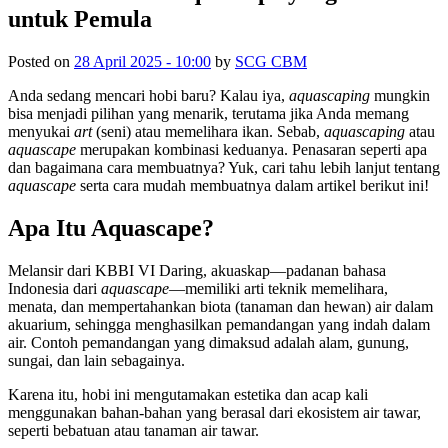
untuk Pemula
Posted on
28 April 2025 - 10:00
by
SCG CBM
Anda sedang mencari hobi baru? Kalau iya,
aquascaping
mungkin
bisa menjadi pilihan yang menarik, terutama jika Anda memang
menyukai
art
(seni) atau memelihara ikan. Sebab,
aquascaping
atau
aquascape
merupakan kombinasi keduanya. Penasaran seperti apa
dan bagaimana cara membuatnya? Yuk, cari tahu lebih lanjut tentang
aquascape
serta cara mudah membuatnya dalam artikel berikut ini!
Apa Itu Aquascape?
Melansir dari KBBI VI Daring, akuaskap—padanan bahasa
Indonesia dari
aquascape
—memiliki arti teknik memelihara,
menata, dan mempertahankan biota (tanaman dan hewan) air dalam
akuarium, sehingga menghasilkan pemandangan yang indah dalam
air. Contoh pemandangan yang dimaksud adalah alam, gunung,
sungai, dan lain sebagainya.
Karena itu, hobi ini mengutamakan estetika dan acap kali
menggunakan bahan-bahan yang berasal dari ekosistem air tawar,
seperti bebatuan atau tanaman air tawar.