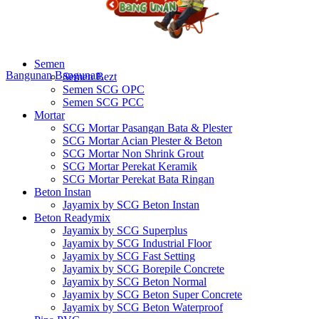
Semen
Bangunan
Bangunan
Semen Bezt
Semen SCG OPC
Semen SCG PCC
Mortar
SCG Mortar Pasangan Bata & Plester
SCG Mortar Acian Plester & Beton
SCG Mortar Non Shrink Grout
SCG Mortar Perekat Keramik
SCG Mortar Perekat Bata Ringan
Beton Instan
Jayamix by SCG Beton Instan
Beton Readymix
Jayamix by SCG Superplus
Jayamix by SCG Industrial Floor
Jayamix by SCG Fast Setting
Jayamix by SCG Borepile Concrete
Jayamix by SCG Beton Normal
Jayamix by SCG Beton Super Concrete
Jayamix by SCG Beton Waterproof