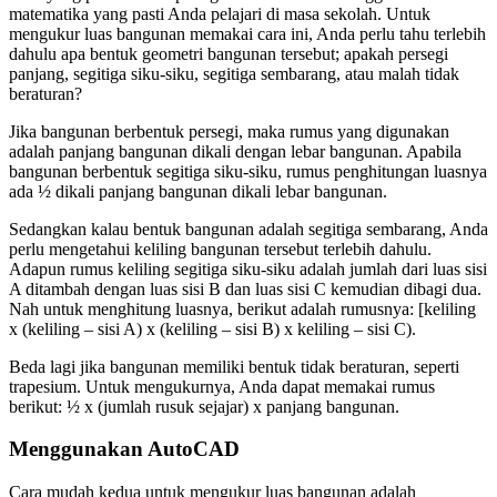
matematika yang pasti Anda pelajari di masa sekolah. Untuk
mengukur luas bangunan memakai cara ini, Anda perlu tahu terlebih
dahulu apa bentuk geometri bangunan tersebut; apakah persegi
panjang, segitiga siku-siku, segitiga sembarang, atau malah tidak
beraturan?
Jika bangunan berbentuk persegi, maka rumus yang digunakan
adalah panjang bangunan dikali dengan lebar bangunan. Apabila
bangunan berbentuk segitiga siku-siku, rumus penghitungan luasnya
ada ½ dikali panjang bangunan dikali lebar bangunan.
Sedangkan kalau bentuk bangunan adalah segitiga sembarang, Anda
perlu mengetahui keliling bangunan tersebut terlebih dahulu.
Adapun rumus keliling segitiga siku-siku adalah jumlah dari luas sisi
A ditambah dengan luas sisi B dan luas sisi C kemudian dibagi dua.
Nah untuk menghitung luasnya, berikut adalah rumusnya: [keliling
x (keliling – sisi A) x (keliling – sisi B) x keliling – sisi C).
Beda lagi jika bangunan memiliki bentuk tidak beraturan, seperti
trapesium. Untuk mengukurnya, Anda dapat memakai rumus
berikut: ½ x (jumlah rusuk sejajar) x panjang bangunan.
Menggunakan AutoCAD
Cara mudah kedua untuk mengukur luas bangunan adalah