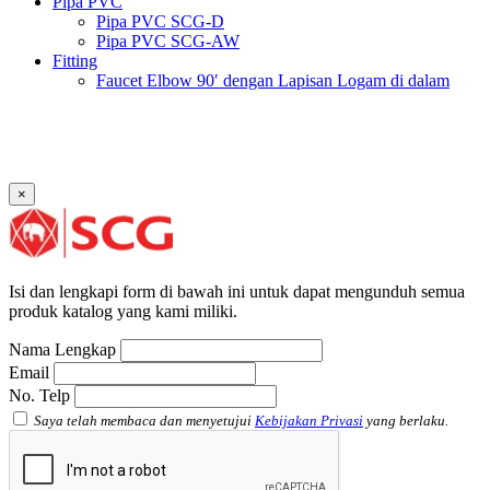
Pipa PVC
Pipa PVC SCG-D
Pipa PVC SCG-AW
Fitting
Faucet Elbow 90′ dengan Lapisan Logam di dalam
SCG AW
Faucet Socket SCG AW
Faucet Tee dengan Lapisan Logam di dalam SCG AW
Faucet Tee SCG AW
Socket with PVC Flange SCG AW
×
Pipe Clip SCG AW
Plug SCG AW
Shinkolite
Atap Akrilik Shinkolite Shade
Atap Akrilik Shinkolite Heat Cut
Isi dan lengkapi form di bawah ini untuk dapat mengunduh semua
produk katalog yang kami miliki.
Nama Lengkap
Email
No. Telp
Saya telah membaca dan menyetujui
Kebijakan Privasi
yang berlaku.