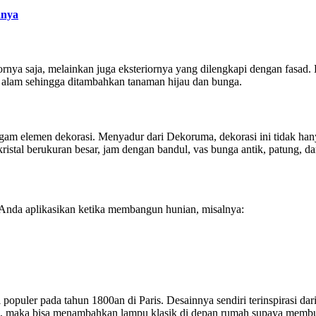
anya
riornya saja, melainkan juga eksteriornya yang dilengkapi dengan fasad
tu alam sehingga ditambahkan tanaman hijau dan bunga.
gam elemen dekorasi. Menyadur dari Dekoruma, dekorasi ini tidak hanya 
kristal berukuran besar, jam dengan bandul, vas bunga antik, patung, 
a Anda aplikasikan ketika membangun hunian, misalnya:
ni populer pada tahun 1800an di Paris. Desainnya sendiri terinspirasi
ini, maka bisa menambahkan lampu klasik di depan rumah supaya membua