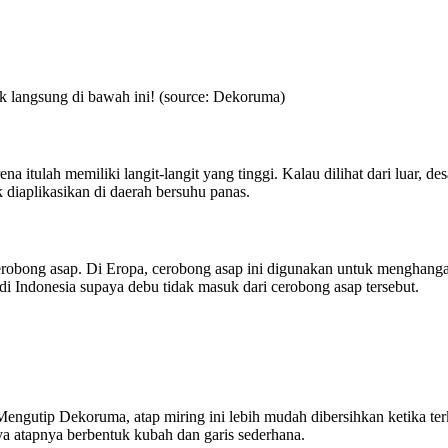
mak langsung di bawah ini! (source: Dekoruma)
na itulah memiliki langit-langit yang tinggi. Kalau dilihat dari luar, 
 diaplikasikan di daerah bersuhu panas.
erobong asap. Di Eropa, cerobong asap ini digunakan untuk menghang
i Indonesia supaya debu tidak masuk dari cerobong asap tersebut.
i. Mengutip Dekoruma, atap miring ini lebih mudah dibersihkan ketika t
a atapnya berbentuk kubah dan garis sederhana.