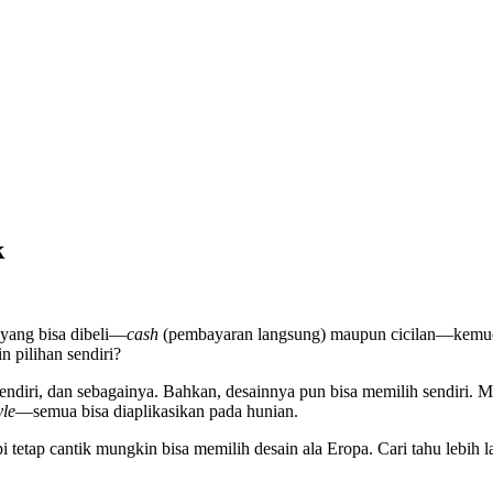
k
 yang bisa dibeli—
cash
(pembayaran langsung) maupun cicilan—kemudia
 pilihan sendiri?
ndiri, dan sebagainya. Bahkan, desainnya pun bisa memilih sendiri. Ma
yle
—semua bisa diaplikasikan pada hunian.
i tetap cantik mungkin bisa memilih desain ala Eropa. Cari tahu lebih l