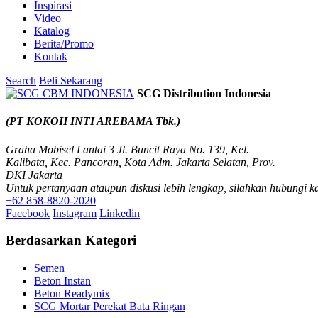
Inspirasi
Video
Katalog
Berita/Promo
Kontak
Search
Beli Sekarang
SCG Distribution Indonesia
(PT KOKOH INTI AREBAMA Tbk.)
Graha Mobisel Lantai 3 Jl. Buncit Raya No. 139, Kel.
Kalibata, Kec. Pancoran, Kota Adm. Jakarta Selatan, Prov.
DKI Jakarta
Untuk pertanyaan ataupun diskusi lebih lengkap, silahkan hubungi k
+62 858-8820-2020
Facebook
Instagram
Linkedin
Berdasarkan Kategori
Semen
Beton Instan
Beton Readymix
SCG Mortar Perekat Bata Ringan