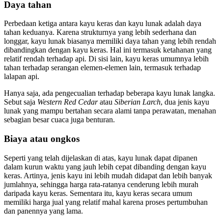
Daya tahan
Perbedaan ketiga antara kayu keras dan kayu lunak adalah daya
tahan keduanya. Karena strukturnya yang lebih sederhana dan
longgar, kayu lunak biasanya memiliki daya tahan yang lebih rendah
dibandingkan dengan kayu keras. Hal ini termasuk ketahanan yang
relatif rendah terhadap api. Di sisi lain, kayu keras umumnya lebih
tahan terhadap serangan elemen-elemen lain, termasuk terhadap
lalapan api.
Hanya saja, ada pengecualian terhadap beberapa kayu lunak langka.
Sebut saja
Western Red Cedar
atau
Siberian Larch
, dua jenis kayu
lunak yang mampu bertahan secara alami tanpa perawatan, menahan
sebagian besar cuaca juga benturan.
Biaya atau ongkos
Seperti yang telah dijelaskan di atas, kayu lunak dapat dipanen
dalam kurun waktu yang jauh lebih cepat dibanding dengan kayu
keras. Artinya, jenis kayu ini lebih mudah didapat dan lebih banyak
jumlahnya, sehingga harga rata-ratanya cenderung lebih murah
daripada kayu keras. Sementara itu, kayu keras secara umum
memiliki harga jual yang relatif mahal karena proses pertumbuhan
dan panennya yang lama.