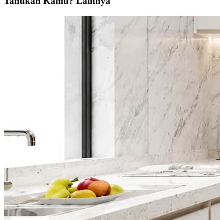
Tahukah
Kamu?
Lainnya