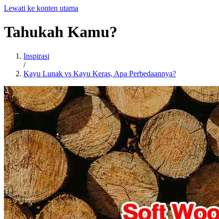
Lewati ke konten utama
Tahukah
Kamu?
Inspirasi
/
Kayu Lunak vs Kayu Keras, Apa Perbedaannya?