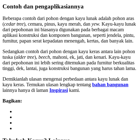
Contoh dan pengaplikasiannya
Beberapa contoh dari pohon dengan kayu lunak adalah pohon aras
(
cedar tree
), cemara, pinus, kayu merah, dan
yew.
Kayu-kayu lunak
dari pepohonan ini biasanya digunakan pada berbagai macam
aplikasi konstruksi dan komponen bangunan, seperti jendela, pintu,
furnitur, papan serat kepadatan menengah, kertas, dan banyak lain.
Sedangkan contoh dari pohon dengan kayu keras antara lain pohon
tuska (
alder tree
),
beech
, mahoni, ek, jati, dan kenari. Kayu-kayu
dari pepohonan ini lebih sering ditemukan pada furnitur berkualitas
tinggi, dek, lantai, juga konstruksi bangunan yang harus tahan lama.
Demikianlah ulasan mengenai perbedaan antara kayu lunak dan
kayu keras. Temukan ulasan lengkap tentang
bahan bangunan
lainnya hanya di laman
Inspirasi
kami.
Bagikan: