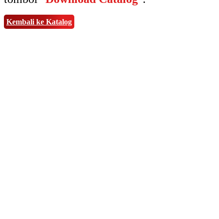
Kembali ke Katalog