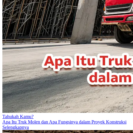
Tahukah Kamu?
Apa Itu Truk Molen dan Apa Fungsinya dalam Proyek Konstruksi
Selengkapnya