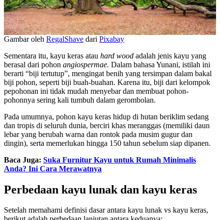
Gambar oleh
RegalShave
dari
Pixabay
Sementara itu, kayu keras atau
hard wood
adalah jenis kayu yang
berasal dari pohon
angiospermae.
Dalam bahasa Yunani, istilah ini
berarti “biji tertutup”, mengingat benih yang tersimpan dalam bakal
biji pohon, seperti biji buah-buahan. Karena itu, biji dari kelompok
pepohonan ini tidak mudah menyebar dan membuat pohon-
pohonnya sering kali tumbuh dalam gerombolan.
Pada umumnya, pohon kayu keras hidup di hutan beriklim sedang
dan tropis di seluruh dunia, berciri khas meranggas (memiliki daun
lebar yang berubah warna dan rontok pada musim gugur dan
dingin), serta memerlukan hingga 150 tahun sebelum siap dipanen.
Baca Juga:
Suka Furnitur Kayu untuk Rumah Minimalis
Anda? Ini Cara Merawatnya
Perbedaan kayu lunak dan kayu keras
Setelah memahami definisi dasar antara kayu lunak vs kayu keras,
berikut adalah perbedaan lanjutan antara keduanya: