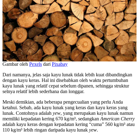
Gambar oleh
Pexels
dari
Pixabay
Dari namanya, jelas saja kayu lunak tidak lebih kuat dibandingkan
dengan kayu keras. Hal ini disebabkan oleh waktu pertumbuhan
kayu lunak yang relatif cepat sebelum dipanen, sehingga struktur
selnya relatif lebih sederhana dan longgar.
Meski demikian, ada beberapa pengecualian yang perlu Anda
ketahui. Sebab, ada kayu lunak yang keras dan kayu keras yang
lunak. Contohnya adalah
yew
, yang merupakan kayu lunak namun
memiliki kepadatan kering 670 kg/m³, sedangkan
American Cherry
adalah kayu keras dengan kepadatan kering “cuma” 560 kg/m³ atau
110 kg/m³ lebih ringan daripada kayu lunak
yew
.