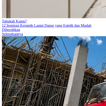
Tahukah Kamu?
12 Inspirasi Keramik Lantai Dapur yang Estetik dan Mudah
Dibersihkan
Selengkapnya