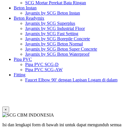
SCG Mortar Perekat Bata Ringan
Beton Instan
Jayamix by SCG Beton Instan
Beton Readymix
Jayamix by SCG Superplus
Jayamix by SCG Industrial Floor
Jayamix by SCG Fast Setting
Jayamix by SCG Borepile Concrete
Jayamix by SCG Beton Normal
Jayamix by SCG Beton Super Concrete
Jayamix by SCG Beton Waterproof
Pipa PVC
Pipa PVC SCG-D
Pipa PVC SCG-AW
Fitting
Faucet Elbow 90′ dengan Lapisan Logam di dalam
SCG AW
Faucet Socket SCG AW
Faucet Tee dengan Lapisan Logam di dalam SCG AW
Faucet Tee SCG AW
Socket with PVC Flange SCG AW
×
Pipe Clip SCG AW
Plug SCG AW
Shinkolite
Isi dan lengkapi form di bawah ini untuk dapat mengunduh semua
Atap Akrilik Shinkolite Shade