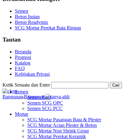
Semen
Beton Instan
Beton Readymix
SCG Mortar Perekat Bata Ringan
Tautan
Beranda
Promosi
Katalog
FAQ
Kebijakan Privasi
Ketik Sesuatu dan Enter
Cari
Semen
Bangunan
Bangunan
Semen Bezt
Semen SCG OPC
Semen SCG PCC
Mortar
SCG Mortar Pasangan Bata & Plester
SCG Mortar Acian Plester & Beton
SCG Mortar Non Shrink Grout
SCG Mortar Perekat Keramik