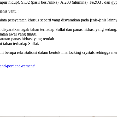
O (kapur hidup), SiO2 (pasir besi/silika), Al203 (alumina), Fe2O3 ­, da
nis yaitu :
nta persyaratan khusus seperti yang disyaratkan pada jenis-jenis lainny
a disyaratkan agak tahan terhadap Sulfat dan panas hidrasi yang sedang
uatan awal yang tinggi.
aratan panas hidrasi yang rendah.
t tahan terhadap Sulfat.
ini berupa rekristalisasi dalam bentuk interlocking-crystals sehingg
land-portland-cement/