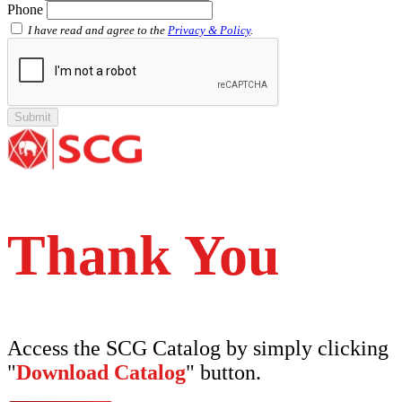
Phone
Shinkolite Heat Cut
SCG PVC Door
I have read and agree to the
Privacy & Policy
.
Tipe Polos Warna
Tipe Polos Tekstur
Tipe Minimalis
Tipe Elemen
Tipe Bunga
Thank You
Access the SCG Catalog by simply clicking
"
Download Catalog
" button.