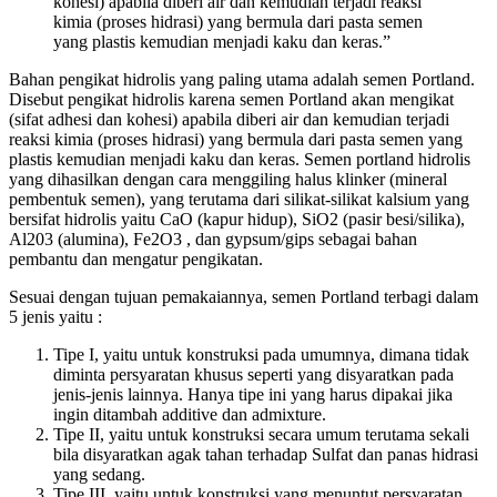
kohesi) apabila diberi air dan kemudian terjadi reaksi
kimia (proses hidrasi) yang bermula dari pasta semen
yang plastis kemudian menjadi kaku dan keras.”
Bahan pengikat hidrolis yang paling utama adalah semen Portland.
Disebut pengikat hidrolis karena semen Portland akan mengikat
(sifat adhesi dan kohesi) apabila diberi air dan kemudian terjadi
reaksi kimia (proses hidrasi) yang bermula dari pasta semen yang
plastis kemudian menjadi kaku dan keras. Semen portland hidrolis
yang dihasilkan dengan cara menggiling halus klinker (mineral
pembentuk semen), yang terutama dari silikat-silikat kalsium yang
bersifat hidrolis yaitu CaO (kapur hidup), SiO2 (pasir besi/silika),
Al203 (alumina), Fe2O3 ­, dan gypsum/gips sebagai bahan
pembantu dan mengatur pengikatan.
Sesuai dengan tujuan pemakaiannya, semen Portland terbagi dalam
5 jenis yaitu :
Tipe I, yaitu untuk konstruksi pada umumnya, dimana tidak
diminta persyaratan khusus seperti yang disyaratkan pada
jenis-jenis lainnya. Hanya tipe ini yang harus dipakai jika
ingin ditambah additive dan admixture.
Tipe II, yaitu untuk konstruksi secara umum terutama sekali
bila disyaratkan agak tahan terhadap Sulfat dan panas hidrasi
yang sedang.
Tipe III, yaitu untuk konstruksi yang menuntut persyaratan