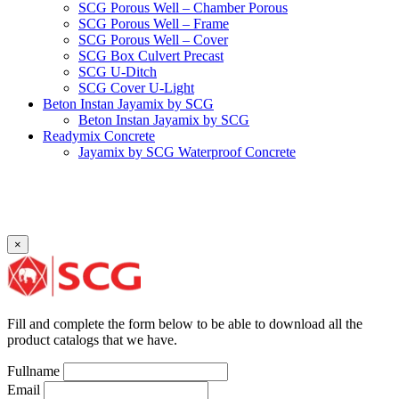
SCG Porous Well – Chamber Porous
SCG Porous Well – Frame
SCG Porous Well – Cover
SCG Box Culvert Precast
SCG U-Ditch
SCG Cover U-Light
Beton Instan Jayamix by SCG
Beton Instan Jayamix by SCG
Readymix Concrete
Jayamix by SCG Waterproof Concrete
Jayamix by SCG Super Concrete
Jayamix by SCG Normal Concrete
PVC Pipe
PVC Pipe SCG-D
PVC Pipe SCG-AW
×
Fitting
Faucet Elbow 90′ with Metal Insert SCG AW
Faucet Socket SCG AW
Faucet Tee with Metal Insert SCG AW
Faucet Tee SCG AW
Fill and complete the form below to be able to download all the
Socket with PVC Flange SCG AW
product catalogs that we have.
Pipe Clip SCG AW
Plug SCG AW
Fullname
Shinkolite
Email
Shinkolite Shade