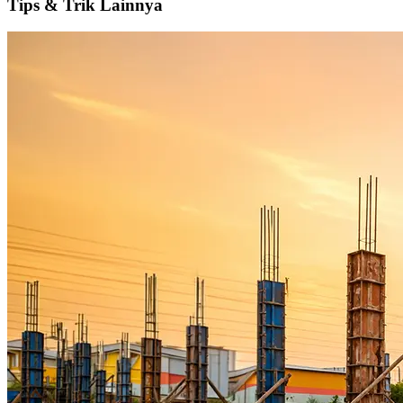
Tips
&
Trik
Lainnya