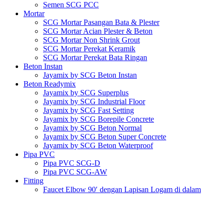
Semen SCG PCC
Mortar
SCG Mortar Pasangan Bata & Plester
SCG Mortar Acian Plester & Beton
SCG Mortar Non Shrink Grout
SCG Mortar Perekat Keramik
SCG Mortar Perekat Bata Ringan
Beton Instan
Jayamix by SCG Beton Instan
Beton Readymix
Jayamix by SCG Superplus
Jayamix by SCG Industrial Floor
Jayamix by SCG Fast Setting
Jayamix by SCG Borepile Concrete
Jayamix by SCG Beton Normal
Jayamix by SCG Beton Super Concrete
Jayamix by SCG Beton Waterproof
Pipa PVC
Pipa PVC SCG-D
Pipa PVC SCG-AW
Fitting
Faucet Elbow 90′ dengan Lapisan Logam di dalam
SCG AW
Faucet Socket SCG AW
Faucet Tee dengan Lapisan Logam di dalam SCG AW