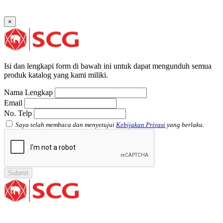
Faucet Tee SCG AW
Socket with PVC Flange SCG AW
×
Pipe Clip SCG AW
Plug SCG AW
Shinkolite
Atap Akrilik Shinkolite Shade
Atap Akrilik Shinkolite Heat Cut
Isi dan lengkapi form di bawah ini untuk dapat mengunduh semua
produk katalog yang kami miliki.
Nama Lengkap
Email
No. Telp
Saya telah membaca dan menyetujui
Kebijakan Privasi
yang berlaku.