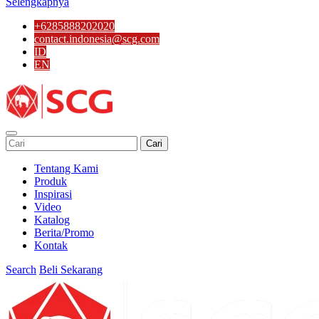
Selengkapnya
+6285888202020
contact.indonesia@scg.com
ID
EN
Cari
Tentang Kami
Produk
Inspirasi
Video
Katalog
Berita/Promo
Kontak
Search
Beli Sekarang