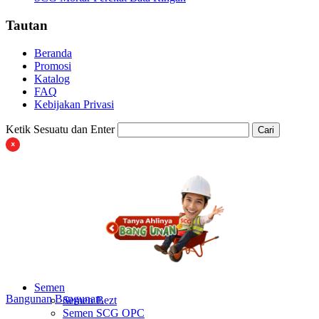
Tautan
Beranda
Promosi
Katalog
FAQ
Kebijakan Privasi
Ketik Sesuatu dan Enter
Cari
Semen
Bangunan
Bangunan
Semen Bezt
Semen SCG OPC