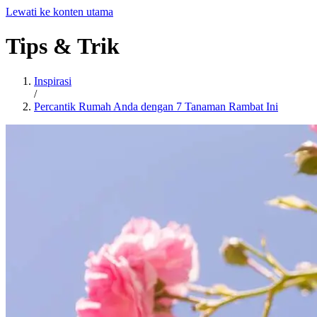
Lewati ke konten utama
Tips
&
Trik
Inspirasi
/
Percantik Rumah Anda dengan 7 Tanaman Rambat Ini