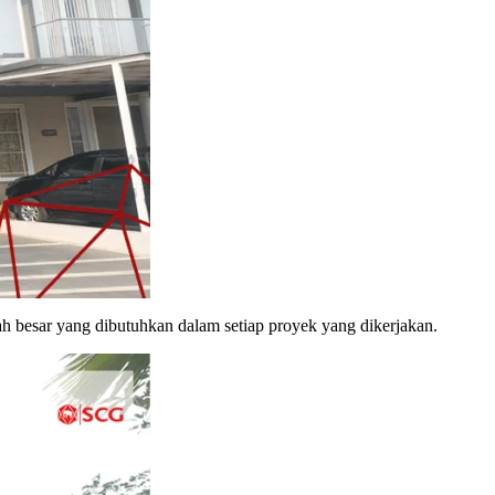
ah besar yang dibutuhkan dalam setiap proyek yang dikerjakan.