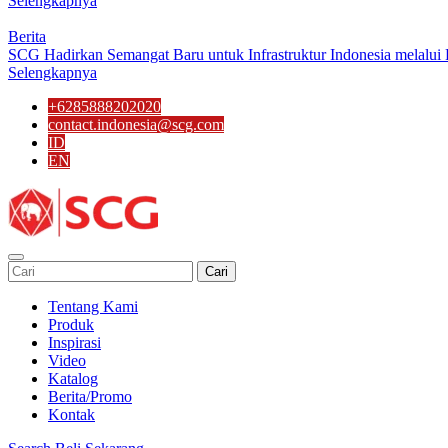
Selengkapnya
Berita
SCG Hadirkan Semangat Baru untuk Infrastruktur Indonesia melalui 
Selengkapnya
+6285888202020
contact.indonesia@scg.com
ID
EN
Cari
Tentang Kami
Produk
Inspirasi
Video
Katalog
Berita/Promo
Kontak