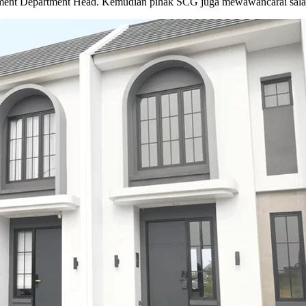
pment Department Head. Kemudian pihak SCG juga mewawancarai salah