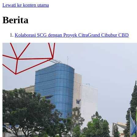
Lewati ke konten utama
Berita
Kolaborasi SCG dengan Proyek CitraGrand Cibubur CBD