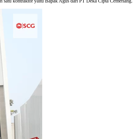
 satu kontraktor yaitu Bapak Agus dari PT Deka Cipta Cemerlang.