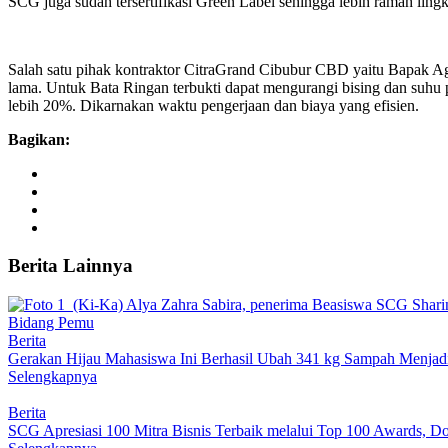
SCG juga sudah tersertifikasi Green Label sehingga lebih ramah li
Salah satu pihak kontraktor CitraGrand Cibubur CBD yaitu Bapak
lama. Untuk Bata Ringan terbukti dapat mengurangi bising dan suh
lebih 20%. Dikarnakan waktu pengerjaan dan biaya yang efisien.
Bagikan:
Berita Lainnya
Berita
Gerakan Hijau Mahasiswa Ini Berhasil Ubah 341 kg Sampah Menjadi
Selengkapnya
Berita
SCG Apresiasi 100 Mitra Bisnis Terbaik melalui Top 100 Awards, Do