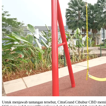
Untuk menjawab tantangan tersebut, CitraGrand Cibubur CBD memili