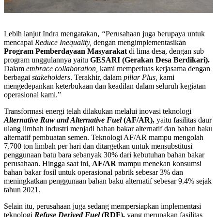
Lebih lanjut Indra mengatakan,
“
Perusahaan juga berupaya untuk
mencapai
Reduce Inequality,
dengan mengimplementasikan
Program Pemberdayaan Masyarakat
di lima desa, dengan sub
program unggulannya yaitu
GESARI (Gerakan Desa Berdikari).
Dalam
embrace collaboration,
kami memperluas kerjasama dengan
berbagai
stakeholders
. Terakhir, dalam
pillar Plus,
kami
mengedepankan keterbukaan dan keadilan dalam seluruh kegiatan
operasional kami.”
Transformasi energi telah dilakukan melalui inovasi teknologi
Alternative Raw and Alternative Fuel
(AF/AR),
yaitu fasilitas daur
ulang limbah industri menjadi bahan bakar alternatif dan bahan baku
alternatif pembuatan semen. Teknologi AF/AR mampu mengolah
7.700 ton limbah per hari dan ditargetkan untuk mensubstitusi
penggunaan batu bara sebanyak 30% dari kebutuhan bahan bakar
perusahaan. Hingga saat ini,
AF/AR
mampu menekan konsumsi
bahan bakar fosil untuk operasional pabrik sebesar 3% dan
meningkatkan penggunaan bahan baku alternatif sebesar 9.4% sejak
tahun 2021.
Selain itu, perusahaan juga sedang mempersiapkan implementasi
teknologi
Refuse Derived Fuel
(RDF),
yang merupakan fasilitas