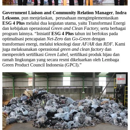
Government Liaison and Community Relation Manager
,
Indra
Leksono
, pun menjelaskan, perusahaan mengimplementasikan
ESG 4 Plus
melalui dua kegiatan utama, yaitu Transformasi Energi
dan kebijakan operasional
Green and Clean Factory,
serta berbagai
program lainnya. “Inisiatif
ESG 4 Plus
tahun ini berfokus pada
optimalisasi pencapaian
Net-Zero
dan
Go-Green
dengan
transformasi energi, melalui teknologi daur
AF/AR
dan
RDF
. Kami
juga melaksanakan operasional
green and clean factory
dan
memperoleh sertifikasi
Green Label,
sertifikasi produk hijau dan
ramah lingkungan yang secara resmi dikeluarkan oleh Lembaga
Green Product Council Indonesia (GPCI).”