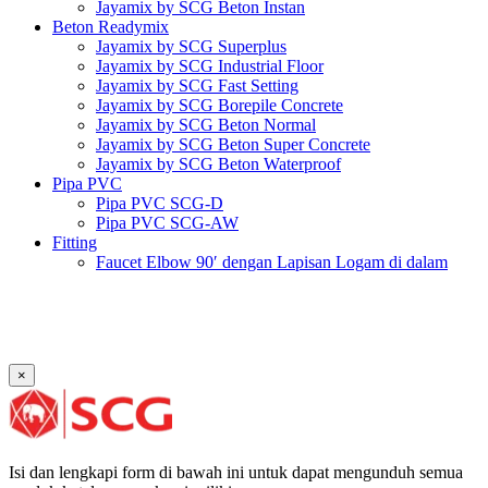
Jayamix by SCG Beton Instan
Beton Readymix
Jayamix by SCG Superplus
Jayamix by SCG Industrial Floor
Jayamix by SCG Fast Setting
Jayamix by SCG Borepile Concrete
Jayamix by SCG Beton Normal
Jayamix by SCG Beton Super Concrete
Jayamix by SCG Beton Waterproof
Pipa PVC
Pipa PVC SCG-D
Pipa PVC SCG-AW
Fitting
Faucet Elbow 90′ dengan Lapisan Logam di dalam
SCG AW
Faucet Socket SCG AW
Faucet Tee dengan Lapisan Logam di dalam SCG AW
Faucet Tee SCG AW
Socket with PVC Flange SCG AW
×
Pipe Clip SCG AW
Plug SCG AW
Shinkolite
Atap Akrilik Shinkolite Shade
Atap Akrilik Shinkolite Heat Cut
Isi dan lengkapi form di bawah ini untuk dapat mengunduh semua