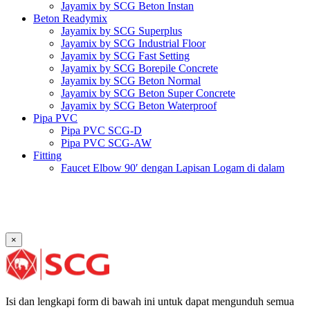
Jayamix by SCG Beton Instan
Beton Readymix
Jayamix by SCG Superplus
Jayamix by SCG Industrial Floor
Jayamix by SCG Fast Setting
Jayamix by SCG Borepile Concrete
Jayamix by SCG Beton Normal
Jayamix by SCG Beton Super Concrete
Jayamix by SCG Beton Waterproof
Pipa PVC
Pipa PVC SCG-D
Pipa PVC SCG-AW
Fitting
Faucet Elbow 90′ dengan Lapisan Logam di dalam
SCG AW
Faucet Socket SCG AW
Faucet Tee dengan Lapisan Logam di dalam SCG AW
Faucet Tee SCG AW
Socket with PVC Flange SCG AW
×
Pipe Clip SCG AW
Plug SCG AW
Shinkolite
Atap Akrilik Shinkolite Shade
Atap Akrilik Shinkolite Heat Cut
Isi dan lengkapi form di bawah ini untuk dapat mengunduh semua