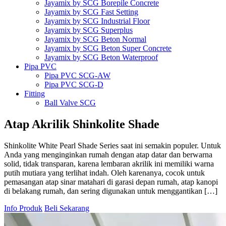
Jayamix by SCG Borepile Concrete
Jayamix by SCG Fast Setting
Jayamix by SCG Industrial Floor
Jayamix by SCG Superplus
Jayamix by SCG Beton Normal
Jayamix by SCG Beton Super Concrete
Jayamix by SCG Beton Waterproof
Pipa PVC
Pipa PVC SCG-AW
Pipa PVC SCG-D
Fitting
Ball Valve SCG
Cap SCG AW
Double Nipple SCG AW
Atap
Akrilik
Shinkolite
Shade
Elbow 45′ SCG AW 4
Elbow 90′ SCG AW
Shinkolite White Pearl Shade Series saat ini semakin populer. Untuk
Faucet Cap SCG AW
Anda yang menginginkan rumah dengan atap datar dan berwarna
4-Way Side Tee SCG AW
solid, tidak transparan, karena lembaran akrilik ini memiliki warna
3-Way Side Tee SCG AW
putih mutiara yang terlihat indah. Oleh karenanya, cocok untuk
Reducing Y Branch SCG D
pemasangan atap sinar matahari di garasi depan rumah, atap kanopi
Solvent Cement Union SCG AW
di belakang rumah, dan sering digunakan untuk menggantikan […]
Reducing Socket SCG D
Reducing Tee SCG D
Info Produk
Beli Sekarang
Reducing Y Branch SCG D
Socket SCG D