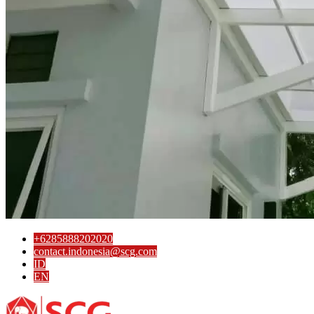
Cap SCG D
Socket SCG AW
Socket Union SCG AW
Socket Push In SCG AW
Saddle Clip SCG AW
Reducing Tee SCG AW
Reducing Socket SCG AW
Reducing Faucet SCG AW
Reducing Elbow 90′ SCG AW
Plug SCG AW
Pipe Clip SCG AW
Socket with PVC Flange SCG AW
Faucet Tee SCG AW
Faucet Tee dengan Lapisan Logam di dalam SCG AW
Faucet Socket SCG AW
Faucet Elbow 90′ dengan Lapisan Logam di dalam
SCG AW
Shinkolite
Atap Akrilik Shinkolite Heat Cut
+6285888202020
Atap Akrilik Shinkolite Shade
contact.indonesia@scg.com
ID
EN