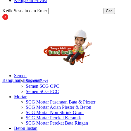
Kebijakan Privasi
Ketik Sesuatu dan Enter
Cari
Semen
Bangunan
Bangunan
Semen Bezt
Semen SCG OPC
Semen SCG PCC
Mortar
SCG Mortar Pasangan Bata & Plester
SCG Mortar Acian Plester & Beton
SCG Mortar Non Shrink Grout
SCG Mortar Perekat Keramik
SCG Mortar Perekat Bata Ringan
Beton Instan