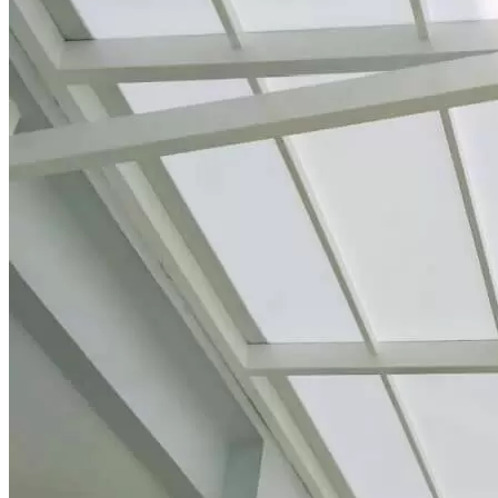
S-Trap SCG D
Tee SCG D
Y Branch SCG D
Reducing Valve Socket SCG AW
Reducing Faucet SCG AW
P-Trap SCG D
Large Radius Tee SCG D
Flashing Sleeve SCG D
Elbow 90′ SCG D
Elbow 45′ SCG D
Eccentric Reducing Bush SCG D
Drain Plug SCG D
Cross TY SCG D
Concentric Reducing-Bush SCG D
Clean Out SCG D
Valve Tee dengan Lapisan Logam di dalam SCG AW
Valve Socket SCG AW
Valve Socket dengan Lapisan Logam di dalam SCG
AW
Valve Socket Union SCG AW
Valve Socket Push In SCG AW
Valve Elbow 90′ SCG AW
Valve Elbow 90′ dengan Lapisan Logam di dalam
SCG AW
Tee SCG AW