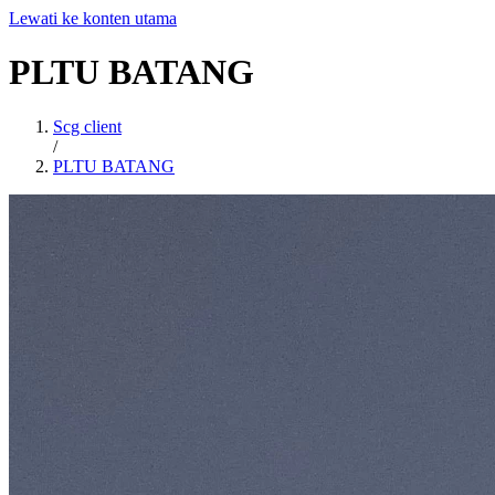
Lewati ke konten utama
PLTU
BATANG
Scg client
/
PLTU BATANG