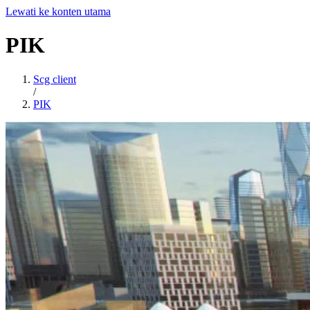
Lewati ke konten utama
PIK
Scg client
/
PIK