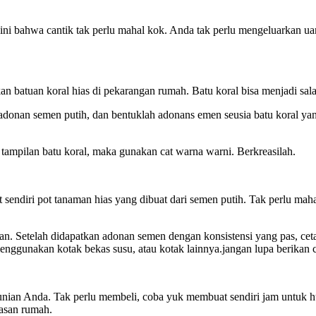
ini bahwa cantik tak perlu mahal kok. Anda tak perlu mengeluarkan 
tuan koral hias di pekarangan rumah. Batu koral bisa menjadi salahs
adonan semen putih, dan bentuklah adonans emen seusia batu koral ya
 tampilan batu koral, maka gunakan cat warna warni. Berkreasilah.
endiri pot tanaman hias yang dibuat dari semen putih. Tak perlu ma
kan. Setelah didapatkan adonan semen dengan konsistensi yang pas, cet
ggunakan kotak bekas susu, atau kotak lainnya.jangan lupa berikan c
hunian Anda. Tak perlu membeli, coba yuk membuat sendiri jam untuk 
iasan rumah.