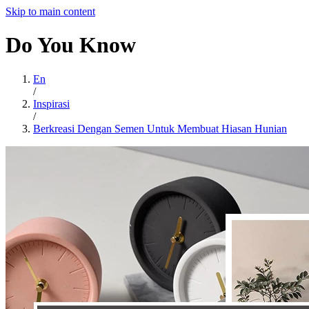
Skip to main content
Do
You
Know
En
/
Inspirasi
/
Berkreasi Dengan Semen Untuk Membuat Hiasan Hunian