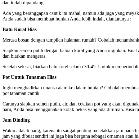
dan indah dipandang.
Ada yang beranggapan cantik itu mahal, namun ada juga yang meyak
Anda sudah bisa membuat hunian Anda lebih indah, diantaranya :
Batu Koral Hias
Merasa bosan dengan tampilan halaman rumah? Cobalah menambahkan ba
Siapkan semen putih dengan batuan koral yang Anda inginkan. Buat 
dan biarkan mengeras.
Setelah selesai, biarkan batu corel selama 30-45. Untuk memperindah
Pot Untuk Tanaman Hias
Ingin menghadirkan nuansa alam ke dalam hunian? Cobalah membuat s
pot tanaman cantik.
Caranya siapkan semen putih, air, dan cetakan pot yang akan diguna
baru, Anda bisa menggunakan kotak bekas yang ada dirumah. Bisa men
Jam Dinding
Waktu adalah uang, karena itu sangat penting meletakkan jam pada 
jam yang dibuat sendiri ini juga bisa berguna sebagai ornamen atau h