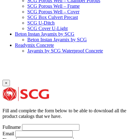
SCG Porous Well – Chamber Porous
SCG Porous Well – Frame
SCG Porous Well – Cover
SCG Box Culvert Precast
SCG U-Ditch
SCG Cover U-Light
Beton Instan Jayamix by SCG
Beton Instan Jayamix by SCG
Readymix Concrete
Jayamix by SCG Waterproof Concrete
Jayamix by SCG Super Concrete
Jayamix by SCG Normal Concrete
PVC Pipe
PVC Pipe SCG-D
PVC Pipe SCG-AW
×
Fitting
Faucet Elbow 90′ with Metal Insert SCG AW
Faucet Socket SCG AW
Faucet Tee with Metal Insert SCG AW
Faucet Tee SCG AW
Fill and complete the form below to be able to download all the
Socket with PVC Flange SCG AW
product catalogs that we have.
Pipe Clip SCG AW
Plug SCG AW
Fullname
Shinkolite
Email
Shinkolite Shade