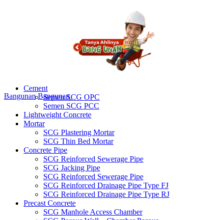
Cement
Bangunan
Bangunan
Semen SCG OPC
Semen SCG PCC
Lightweight Concrete
Mortar
SCG Plastering Mortar
SCG Thin Bed Mortar
Concrete Pipe
SCG Reinforced Sewerage Pipe
SCG Jacking Pipe
SCG Reinforced Sewerage Pipe
SCG Reinforced Drainage Pipe Type FJ
SCG Reinforced Drainage Pipe Type RJ
Precast Concrete
SCG Manhole Access Chamber