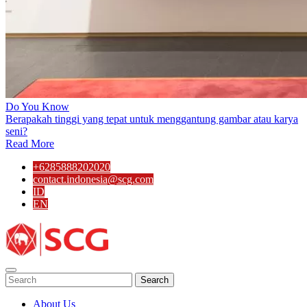
Do You Know
Berapakah tinggi yang tepat untuk menggantung gambar atau karya
seni?
Read More
+6285888202020
contact.indonesia@scg.com
ID
EN
Search
About Us