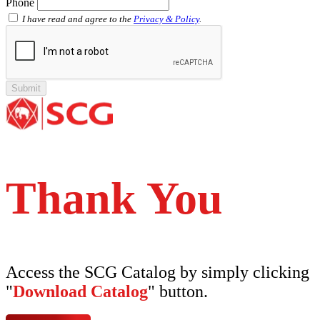
Phone
Shinkolite Heat Cut
SCG PVC Door
I have read and agree to the
Privacy & Policy
.
Tipe Polos Warna
Tipe Polos Tekstur
Tipe Minimalis
Tipe Elemen
Tipe Bunga
Thank You
Access the SCG Catalog by simply clicking
"
Download Catalog
" button.