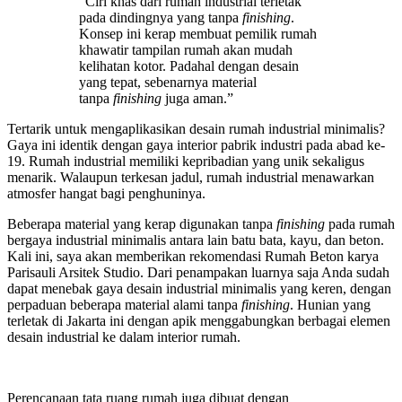
“Ciri khas dari rumah industrial terletak
pada dindingnya yang tanpa
finishing
.
Konsep ini kerap membuat pemilik rumah
khawatir tampilan rumah akan mudah
kelihatan kotor. Padahal dengan desain
yang tepat, sebenarnya material
tanpa
finishing
juga aman.”
Tertarik untuk mengaplikasikan desain rumah industrial minimalis?
Gaya ini identik dengan gaya interior pabrik industri pada abad ke-
19. Rumah industrial memiliki kepribadian yang unik sekaligus
menarik. Walaupun terkesan jadul, rumah industrial menawarkan
atmosfer hangat bagi penghuninya.
Beberapa material yang kerap digunakan tanpa
finishing
pada rumah
bergaya industrial minimalis antara lain batu bata, kayu, dan beton.
Kali ini, saya akan memberikan rekomendasi Rumah Beton karya
Parisauli Arsitek Studio. Dari penampakan luarnya saja Anda sudah
dapat menebak gaya desain industrial minimalis yang keren, dengan
perpaduan beberapa material alami tanpa
finishing
. Hunian yang
terletak di Jakarta ini dengan apik menggabungkan berbagai elemen
desain industrial ke dalam interior rumah.
Perencanaan tata ruang rumah juga dibuat dengan