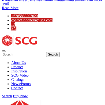
seni?
Read More
+6285888202020
contact.indonesia@scg.com
ID
EN
Search
About Us
Product
Inspiration
SCG Video
Catalogue
News/Promo
Contact
Search
Buy Now