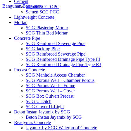
Cement
Bangunan
Bangunan
Semen SCG OPC
Semen SCG PCC
Lightweight Concrete
Mortar
SCG Plastering Mortar
SCG Thin Bed Mortar
Concrete Pipe
SCG Reinforced Sewerage Pipe
SCG Jacking Pipe
SCG Reinforced Sewerage Pipe
SCG Reinforced Drainage Pipe Type FJ
SCG Reinforced Drainage Pipe Type RJ
Precast Concrete
SCG Manhole Access Chamber
SCG Porous Well – Chamber Porous
SCG Porous Well – Frame
SCG Porous Well – Cover
SCG Box Culvert Precast
SCG U-Ditch
SCG Cover U-Light
Beton Instan Jayamix by SCG
Beton Instan Jayamix by SCG
Readymix Concrete
Jayamix by SCG Waterproof Concrete