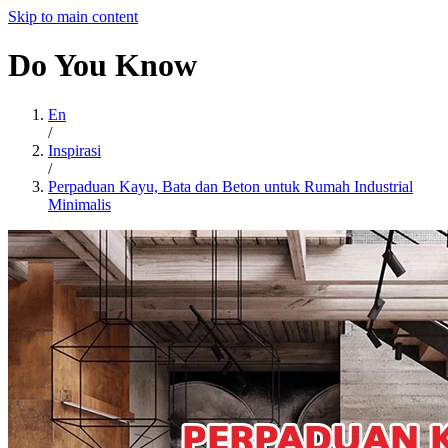
Skip to main content
Do
You
Know
En
/
Inspirasi
/
Perpaduan Kayu, Bata dan Beton untuk Rumah Industrial
Minimalis