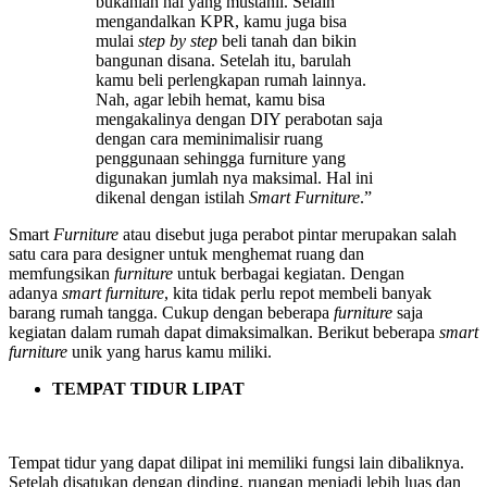
bukanlah hal yang mustahil. Selain
mengandalkan KPR, kamu juga bisa
mulai
step by step
beli tanah dan bikin
bangunan disana. Setelah itu, barulah
kamu beli perlengkapan rumah lainnya.
Nah, agar lebih hemat, kamu bisa
mengakalinya dengan DIY perabotan saja
dengan cara meminimalisir ruang
penggunaan sehingga furniture yang
digunakan jumlah nya maksimal. Hal ini
dikenal dengan istilah
Smart Furniture
.”
Smart
Furniture
atau disebut juga perabot pintar merupakan salah
satu cara para designer untuk menghemat ruang dan
memfungsikan
furniture
untuk berbagai kegiatan. Dengan
adanya
smart furniture
, kita tidak perlu repot membeli banyak
barang rumah tangga. Cukup dengan beberapa
furniture
saja
kegiatan dalam rumah dapat dimaksimalkan. Berikut beberapa
smart
furniture
unik yang harus kamu miliki.
TEMPAT TIDUR LIPAT
Tempat tidur yang dapat dilipat ini memiliki fungsi lain dibaliknya.
Setelah disatukan dengan dinding, ruangan menjadi lebih luas dan