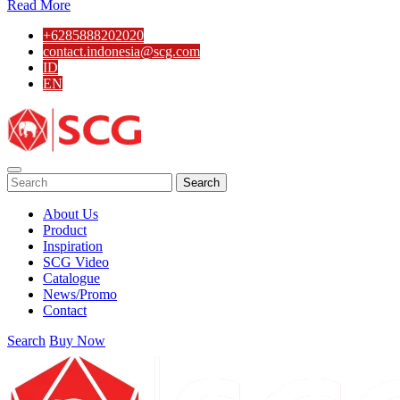
Read More
+6285888202020
contact.indonesia@scg.com
ID
EN
Search
About Us
Product
Inspiration
SCG Video
Catalogue
News/Promo
Contact
Search
Buy Now