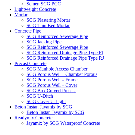
Semen SCG PCC
Lightweight Concrete
Mortar
SCG Plastering Mortar
SCG Thin Bed Mortar
Concrete Pipe
SCG Reinforced Sewerage Pipe
SCG Jacking Pipe
SCG Reinforced Sewerage Pipe
SCG Reinforced Drainage Pipe Type FJ
SCG Reinforced Drainage Pipe Type RJ
Precast Concrete
SCG Manhole Access Chamber
SCG Porous Well – Chamber Porous
SCG Porous Well – Frame
SCG Porous Well – Cover
SCG Box Culvert Precast
SCG U-Ditch
SCG Cover U-Light
Beton Instan Jayamix by SCG
Beton Instan Jayamix by SCG
Readymix Concrete
Jayamix by SCG Waterproof Concrete
Jayamix by SCG Super Concrete
Jayamix by SCG Normal Concrete