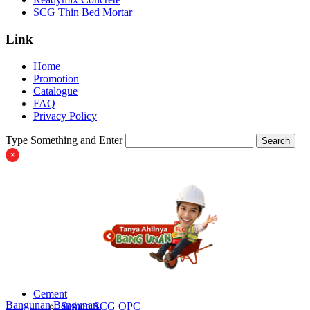
SCG Thin Bed Mortar
Link
Home
Promotion
Catalogue
FAQ
Privacy Policy
Type Something and Enter
Search
Cement
Bangunan
Bangunan
Semen SCG OPC