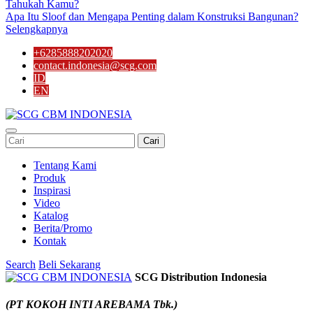
Tahukah Kamu?
Apa Itu Sloof dan Mengapa Penting dalam Konstruksi Bangunan?
Selengkapnya
+6285888202020
contact.indonesia@scg.com
ID
EN
Cari
Tentang Kami
Produk
Inspirasi
Video
Katalog
Berita/Promo
Kontak
Search
Beli Sekarang
SCG Distribution Indonesia
(PT KOKOH INTI AREBAMA Tbk.)