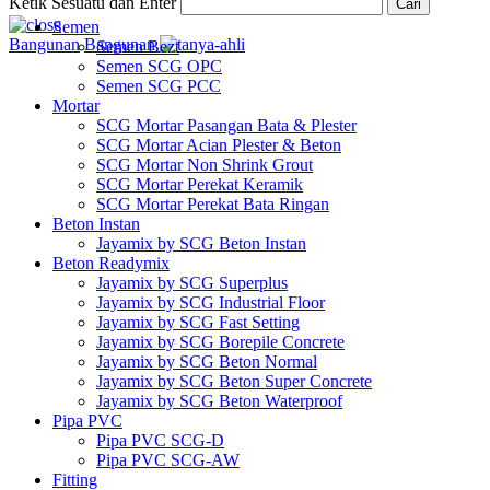
Ketik Sesuatu dan Enter
Cari
Semen
Bangunan
Bangunan
Semen Bezt
Semen SCG OPC
Semen SCG PCC
Mortar
SCG Mortar Pasangan Bata & Plester
SCG Mortar Acian Plester & Beton
SCG Mortar Non Shrink Grout
SCG Mortar Perekat Keramik
SCG Mortar Perekat Bata Ringan
Beton Instan
Jayamix by SCG Beton Instan
Beton Readymix
Jayamix by SCG Superplus
Jayamix by SCG Industrial Floor
Jayamix by SCG Fast Setting
Jayamix by SCG Borepile Concrete
Jayamix by SCG Beton Normal
Jayamix by SCG Beton Super Concrete
Jayamix by SCG Beton Waterproof
Pipa PVC
Pipa PVC SCG-D
Pipa PVC SCG-AW
Fitting