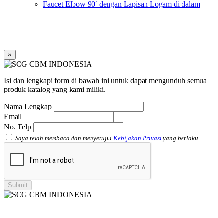
Faucet Elbow 90′ dengan Lapisan Logam di dalam
SCG AW
Faucet Socket SCG AW
Faucet Tee dengan Lapisan Logam di dalam SCG AW
Faucet Tee SCG AW
Socket with PVC Flange SCG AW
×
Pipe Clip SCG AW
Plug SCG AW
Shinkolite
Isi dan lengkapi form di bawah ini untuk dapat mengunduh semua
Atap Akrilik Shinkolite Shade
produk katalog yang kami miliki.
Atap Akrilik Shinkolite Heat Cut
Nama Lengkap
Email
No. Telp
Saya telah membaca dan menyetujui
Kebijakan Privasi
yang berlaku.