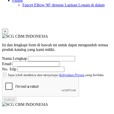
Fitting
Faucet Elbow 90′ dengan Lapisan Logam di dalam
SCG AW
Faucet Socket SCG AW
Faucet Tee dengan Lapisan Logam di dalam SCG AW
Faucet Tee SCG AW
Socket with PVC Flange SCG AW
×
Pipe Clip SCG AW
Plug SCG AW
Shinkolite
Isi dan lengkapi form di bawah ini untuk dapat mengunduh semua
Atap Akrilik Shinkolite Shade
produk katalog yang kami miliki.
Atap Akrilik Shinkolite Heat Cut
Nama Lengkap
Email
No. Telp
Saya telah membaca dan menyetujui
Kebijakan Privasi
yang berlaku.