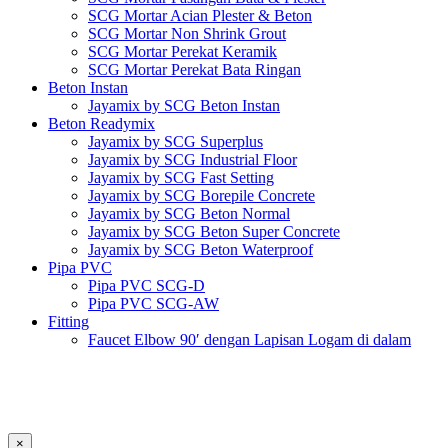
SCG Mortar Acian Plester & Beton
SCG Mortar Non Shrink Grout
SCG Mortar Perekat Keramik
SCG Mortar Perekat Bata Ringan
Beton Instan
Jayamix by SCG Beton Instan
Beton Readymix
Jayamix by SCG Superplus
Jayamix by SCG Industrial Floor
Jayamix by SCG Fast Setting
Jayamix by SCG Borepile Concrete
Jayamix by SCG Beton Normal
Jayamix by SCG Beton Super Concrete
Jayamix by SCG Beton Waterproof
Pipa PVC
Pipa PVC SCG-D
Pipa PVC SCG-AW
Fitting
Faucet Elbow 90′ dengan Lapisan Logam di dalam
SCG AW
Faucet Socket SCG AW
Faucet Tee dengan Lapisan Logam di dalam SCG AW
Faucet Tee SCG AW
Socket with PVC Flange SCG AW
×
Pipe Clip SCG AW