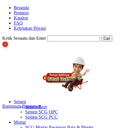
Beranda
Promosi
Katalog
FAQ
Kebijakan Privasi
Ketik Sesuatu dan Enter
Cari
Semen
Bangunan
Bangunan
Semen Bezt
Semen SCG OPC
Semen SCG PCC
Mortar
SCG Mortar Pasangan Bata & Plester