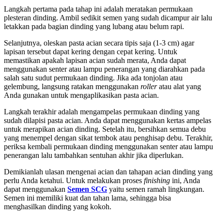
Langkah pertama pada tahap ini adalah meratakan permukaan
plesteran dinding. Ambil sedikit semen yang sudah dicampur air lalu
letakkan pada bagian dinding yang lubang atau belum rapi.
Selanjutnya, oleskan pasta acian secara tipis saja (1-3 cm) agar
lapisan tersebut dapat kering dengan cepat kering. Untuk
memastikan apakah lapisan acian sudah merata, Anda dapat
menggunakan senter atau lampu penerangan yang diarahkan pada
salah satu sudut permukaan dinding. Jika ada tonjolan atau
gelembung, langsung ratakan menggunakan
roller
atau alat yang
Anda gunakan untuk mengaplikasikan pasta acian.
Langkah terakhir adalah mengampelas permukaan dinding yang
sudah dilapisi pasta acian. Anda dapat menggunakan kertas ampelas
untuk merapikan acian dinding. Setelah itu, bersihkan semua debu
yang menempel dengan sikat tembok atau penghisap debu. Terakhir,
periksa kembali permukaan dinding menggunakan senter atau lampu
penerangan lalu tambahkan sentuhan akhir jika diperlukan.
Demikianlah ulasan mengenai acian dan tahapan acian dinding yang
perlu Anda ketahui. Untuk melakukan proses
finishing
ini, Anda
dapat menggunakan
Semen SCG
yaitu semen ramah lingkungan.
Semen ini memiliki kuat dan tahan lama, sehingga bisa
menghasilkan dinding yang kokoh.