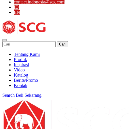
contact.indonesia@scg.com
ID
EN
Cari
Tentang Kami
Produk
Inspirasi
Video
Katalog
Berita/Promo
Kontak
Search
Beli Sekarang