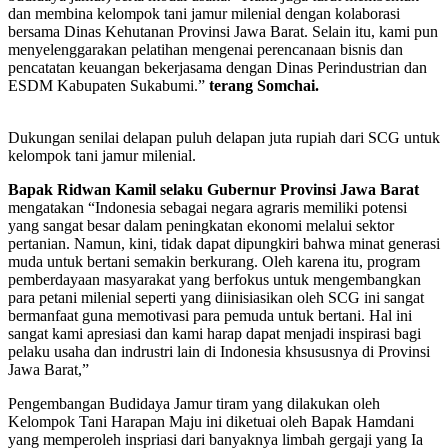
dan membina kelompok tani jamur milenial dengan kolaborasi
bersama Dinas Kehutanan Provinsi Jawa Barat. Selain itu, kami pun
menyelenggarakan pelatihan mengenai perencanaan bisnis dan
pencatatan keuangan bekerjasama dengan Dinas Perindustrian dan
ESDM Kabupaten Sukabumi.”
terang Somchai.
Dukungan senilai delapan puluh delapan juta rupiah dari SCG untuk
kelompok tani jamur milenial.
Bapak Ridwan Kamil selaku Gubernur Provinsi Jawa Barat
mengatakan “Indonesia sebagai negara agraris memiliki potensi
yang sangat besar dalam peningkatan ekonomi melalui sektor
pertanian. Namun, kini, tidak dapat dipungkiri bahwa minat generasi
muda untuk bertani semakin berkurang. Oleh karena itu, program
pemberdayaan masyarakat yang berfokus untuk mengembangkan
para petani milenial seperti yang diinisiasikan oleh SCG ini sangat
bermanfaat guna memotivasi para pemuda untuk bertani. Hal ini
sangat kami apresiasi dan kami harap dapat menjadi inspirasi bagi
pelaku usaha dan indrustri lain di Indonesia khsususnya di Provinsi
Jawa Barat,”
Pengembangan Budidaya Jamur tiram yang dilakukan oleh
Kelompok Tani Harapan Maju ini diketuai oleh Bapak Hamdani
yang memperoleh inspriasi dari banyaknya limbah gergaji yang Ia