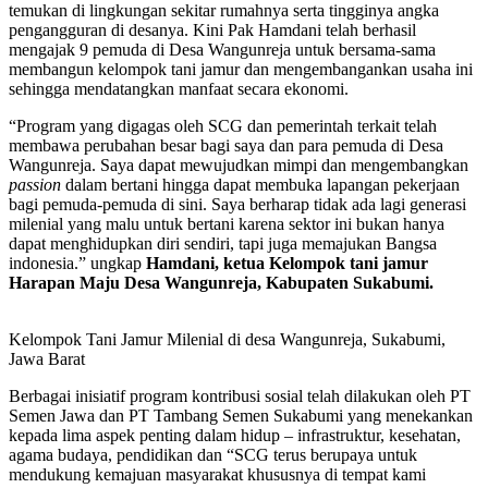
temukan di lingkungan sekitar rumahnya serta tingginya angka
pengangguran di desanya. Kini Pak Hamdani telah berhasil
mengajak 9 pemuda di Desa Wangunreja untuk bersama-sama
membangun kelompok tani jamur dan mengembangankan usaha ini
sehingga mendatangkan manfaat secara ekonomi.
“Program yang digagas oleh SCG dan pemerintah terkait telah
membawa perubahan besar bagi saya dan para pemuda di Desa
Wangunreja. Saya dapat mewujudkan mimpi dan mengembangkan
passion
dalam bertani hingga dapat membuka lapangan pekerjaan
bagi pemuda-pemuda di sini. Saya berharap tidak ada lagi generasi
milenial yang malu untuk bertani karena sektor ini bukan hanya
dapat menghidupkan diri sendiri, tapi juga memajukan Bangsa
indonesia.” ungkap
Hamdani, ketua Kelompok tani jamur
Harapan Maju Desa Wangunreja, Kabupaten Sukabumi.
Kelompok Tani Jamur Milenial di desa Wangunreja, Sukabumi,
Jawa Barat
Berbagai inisiatif program kontribusi sosial telah dilakukan oleh PT
Semen Jawa dan PT Tambang Semen Sukabumi yang menekankan
kepada lima aspek penting dalam hidup – infrastruktur, kesehatan,
agama budaya, pendidikan dan “SCG terus berupaya untuk
mendukung kemajuan masyarakat khususnya di tempat kami