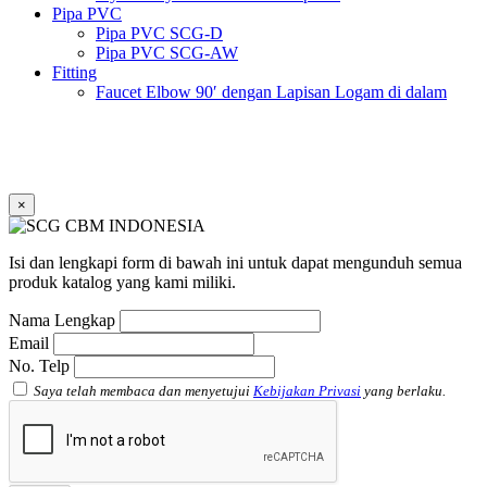
Pipa PVC
Pipa PVC SCG-D
Pipa PVC SCG-AW
Fitting
Faucet Elbow 90′ dengan Lapisan Logam di dalam
SCG AW
Faucet Socket SCG AW
Faucet Tee dengan Lapisan Logam di dalam SCG AW
Faucet Tee SCG AW
Socket with PVC Flange SCG AW
×
Pipe Clip SCG AW
Plug SCG AW
Shinkolite
Isi dan lengkapi form di bawah ini untuk dapat mengunduh semua
Atap Akrilik Shinkolite Shade
produk katalog yang kami miliki.
Atap Akrilik Shinkolite Heat Cut
Nama Lengkap
Email
No. Telp
Saya telah membaca dan menyetujui
Kebijakan Privasi
yang berlaku.