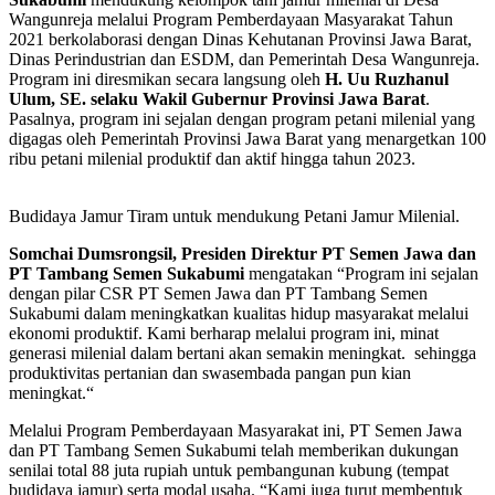
Wangunreja melalui Program Pemberdayaan Masyarakat Tahun
2021 berkolaborasi dengan Dinas Kehutanan Provinsi Jawa Barat,
Dinas Perindustrian dan ESDM, dan Pemerintah Desa Wangunreja.
Program ini diresmikan secara langsung oleh
H. Uu Ruzhanul
Ulum, SE. selaku Wakil Gubernur Provinsi Jawa Barat
.
Pasalnya, program ini sejalan dengan program petani milenial yang
digagas oleh Pemerintah Provinsi Jawa Barat yang menargetkan 100
ribu petani milenial produktif dan aktif hingga tahun 2023.
Budidaya Jamur Tiram untuk mendukung Petani Jamur Milenial.
Somchai Dumsrongsil, Presiden Direktur PT Semen Jawa dan
PT Tambang Semen Sukabumi
mengatakan “Program ini sejalan
dengan pilar CSR PT Semen Jawa dan PT Tambang Semen
Sukabumi dalam meningkatkan kualitas hidup masyarakat melalui
ekonomi produktif. Kami berharap melalui program ini, minat
generasi milenial dalam bertani akan semakin meningkat. sehingga
produktivitas pertanian dan swasembada pangan pun kian
meningkat.“
Melalui Program Pemberdayaan Masyarakat ini, PT Semen Jawa
dan PT Tambang Semen Sukabumi telah memberikan dukungan
senilai total 88 juta rupiah untuk pembangunan kubung (tempat
budidaya jamur) serta modal usaha. “Kami juga turut membentuk