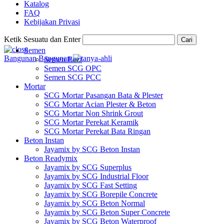
Katalog
FAQ
Kebijakan Privasi
Ketik Sesuatu dan Enter
Cari
Semen
Bangunan
Bangunan
Semen Bezt
Semen SCG OPC
Semen SCG PCC
Mortar
SCG Mortar Pasangan Bata & Plester
SCG Mortar Acian Plester & Beton
SCG Mortar Non Shrink Grout
SCG Mortar Perekat Keramik
SCG Mortar Perekat Bata Ringan
Beton Instan
Jayamix by SCG Beton Instan
Beton Readymix
Jayamix by SCG Superplus
Jayamix by SCG Industrial Floor
Jayamix by SCG Fast Setting
Jayamix by SCG Borepile Concrete
Jayamix by SCG Beton Normal
Jayamix by SCG Beton Super Concrete
Jayamix by SCG Beton Waterproof