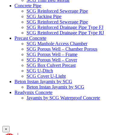
SCG Thin Bed Mortar
Concrete Pipe
SCG Reinforced Sewerage Pipe
SCG Jacking Pipe
SCG Reinforced Sewerage Pipe
SCG Reinforced Drainage Pipe Type FJ
SCG Reinforced Drainage Pipe Type RJ
Precast Concrete
SCG Manhole Access Chamber
SCG Porous Well – Chamber Porous
SCG Porous Well – Frame
SCG Porous Well – Cover
SCG Box Culvert Precast
SCG U-Ditch
SCG Cover U-Light
Beton Instan Jayamix by SCG
Beton Instan Jayamix by SCG
Readymix Concrete
Jayamix by SCG Waterproof Concrete
Jayamix by SCG Super Concrete
Jayamix by SCG Normal Concrete
PVC Pipe
PVC Pipe SCG-D
PVC Pipe SCG-AW
×
Fitting