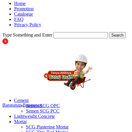
Home
Promotion
Catalogue
FAQ
Privacy Policy
Type Something and Enter
Search
Cement
Bangunan
Bangunan
Semen SCG OPC
Semen SCG PCC
Lightweight Concrete
Mortar
SCG Plastering Mortar