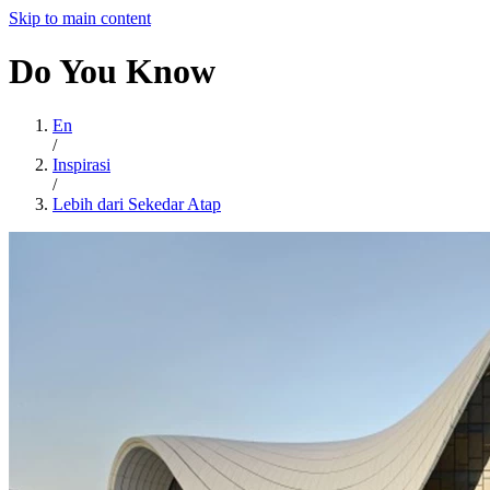
Skip to main content
Do
You
Know
En
/
Inspirasi
/
Lebih dari Sekedar Atap