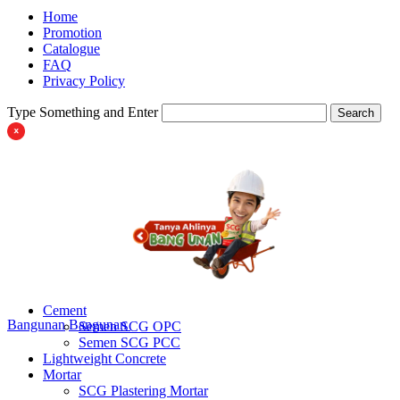
Home
Promotion
Catalogue
FAQ
Privacy Policy
Type Something and Enter
Search
Cement
Bangunan
Bangunan
Semen SCG OPC
Semen SCG PCC
Lightweight Concrete
Mortar
SCG Plastering Mortar