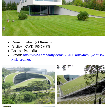
Rumah Keluarga Otomatis
Arsitek: KWK PROMES
Lokasi: Polandia
Kredit:
http://www.archdaily.com/273160/auto-family-house-
kwk-promes/