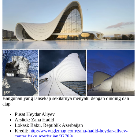
Bangunan yang lansekap sekitarnya menyatu dengan dinding dan
atap.
Pusat Heydar Aliyev
Arsitek: Zaha Hadid
Lokasi: Baku, Republik Azerbaijan
Kredit:
http://www.gizmag.com/zaha-hadid-heydar-aliyev-
center-baku-azerbaijan/32783/