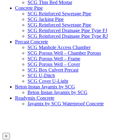
SCG Thin Bed Mortar
Concrete Pipe
SCG Reinforced Sewerage Pipe
SCG Jacking Pipe
SCG Reinforced Sewerage Pipe
SCG Reinforced Drainage Pipe Type FJ
SCG Reinforced Drainage Pipe Type RJ
Precast Concrete
SCG Manhole Access Chamber
SCG Porous Well – Chamber Porous
SCG Porous Well – Frame
SCG Porous Well – Cover
SCG Box Culvert Precast
SCG U-Ditch
SCG Cover U-Light
Beton Instan Jayamix by SCG
Beton Instan Jayamix by SCG
Readymix Concrete
Jayamix by SCG Waterproof Concrete
Jayamix by SCG Super Concrete
Jayamix by SCG Normal Concrete
PVC Pipe
PVC Pipe SCG-D
PVC Pipe SCG-AW
×
Fitting