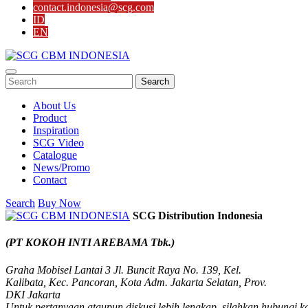
contact.indonesia@scg.com
ID
EN
Search
About Us
Product
Inspiration
SCG Video
Catalogue
News/Promo
Contact
Search
Buy Now
SCG Distribution Indonesia
(PT KOKOH INTI AREBAMA Tbk.)
Graha Mobisel Lantai 3 Jl. Buncit Raya No. 139, Kel.
Kalibata, Kec. Pancoran, Kota Adm. Jakarta Selatan, Prov.
DKI Jakarta
Untuk pertanyaan ataupun diskusi lebih lengkap, silahkan hubungi k