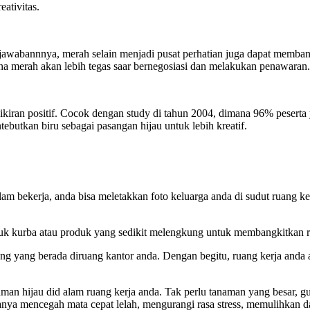
eativitas.
wabannnya, merah selain menjadi pusat perhatian juga dapat membant
na merah akan lebih tegas saar bernegosiasi dan melakukan penawaran.
ikiran positif. Cocok dengan study di tahun 2004, dimana 96% peserta
ebutkan biru sebagai pasangan hijau untuk lebih kreatif.
m bekerja, anda bisa meletakkan foto keluarga anda di sudut ruang ker
uk kurba atau produk yang sedikit melengkung untuk membangkitkan ra
g yang berada diruang kantor anda. Dengan begitu, ruang kerja anda 
 hijau did alam ruang kerja anda. Tak perlu tanaman yang besar, guna
ya mencegah mata cepat lelah, mengurangi rasa stress, memulihkan day