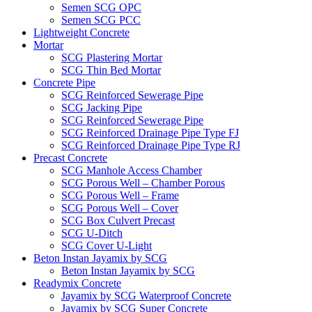
Semen SCG OPC
Semen SCG PCC
Lightweight Concrete
Mortar
SCG Plastering Mortar
SCG Thin Bed Mortar
Concrete Pipe
SCG Reinforced Sewerage Pipe
SCG Jacking Pipe
SCG Reinforced Sewerage Pipe
SCG Reinforced Drainage Pipe Type FJ
SCG Reinforced Drainage Pipe Type RJ
Precast Concrete
SCG Manhole Access Chamber
SCG Porous Well – Chamber Porous
SCG Porous Well – Frame
SCG Porous Well – Cover
SCG Box Culvert Precast
SCG U-Ditch
SCG Cover U-Light
Beton Instan Jayamix by SCG
Beton Instan Jayamix by SCG
Readymix Concrete
Jayamix by SCG Waterproof Concrete
Jayamix by SCG Super Concrete