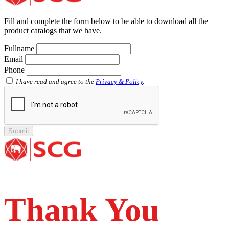
Faucet Tee with Metal Insert SCG AW
Faucet Tee SCG AW
Fill and complete the form below to be able to download all the
Socket with PVC Flange SCG AW
product catalogs that we have.
Pipe Clip SCG AW
Plug SCG AW
Fullname
Shinkolite
Email
Shinkolite Shade
Phone
Shinkolite Heat Cut
SCG PVC Door
I have read and agree to the
Privacy & Policy
.
Tipe Polos Warna
Tipe Polos Tekstur
Tipe Minimalis
Tipe Elemen
Tipe Bunga
Thank You