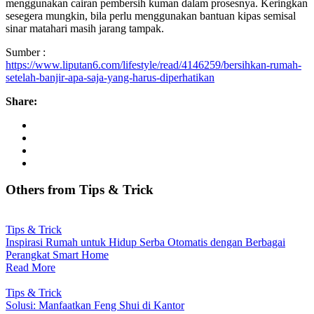
menggunakan cairan pembersih kuman dalam prosesnya. Keringkan
sesegera mungkin, bila perlu menggunakan bantuan kipas semisal
sinar matahari masih jarang tampak.
Sumber :
https://www.liputan6.com/lifestyle/read/4146259/bersihkan-rumah-
setelah-banjir-apa-saja-yang-harus-diperhatikan
Share:
Others from Tips
&
Trick
Tips & Trick
Inspirasi Rumah untuk Hidup Serba Otomatis dengan Berbagai
Perangkat Smart Home
Read More
Tips & Trick
Solusi: Manfaatkan Feng Shui di Kantor