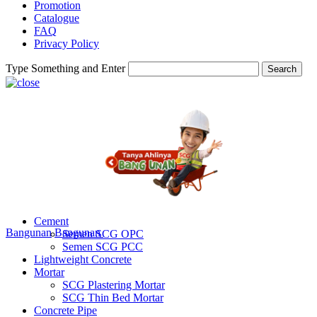
Promotion
Catalogue
FAQ
Privacy Policy
Type Something and Enter
Search
Cement
Bangunan
Bangunan
Semen SCG OPC
Semen SCG PCC
Lightweight Concrete
Mortar
SCG Plastering Mortar
SCG Thin Bed Mortar
Concrete Pipe