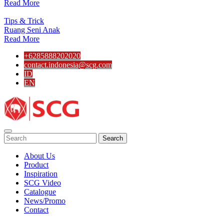
Read More
Tips & Trick
Ruang Seni Anak
Read More
+6285888202020
contact.indonesia@scg.com
ID
EN
Search
About Us
Product
Inspiration
SCG Video
Catalogue
News/Promo
Contact