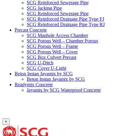
SCG Reinforced Sewerage Pipe
SCG Jacking Pipe
SCG Reinforced Sewerage Pipe
SCG Reinforced Drainage Pipe Type FJ
SCG Reinforced Drainage Pipe Type RJ
Precast Concrete
SCG Manhole Access Chamber
SCG Porous Well – Chamber Porous
SCG Porous Well – Frame
SCG Porous Well – Cover
SCG Box Culvert Precast
SCG U-Ditch
SCG Cover U-Light
Beton Instan Jayamix by SCG
Beton Instan Jayamix by SCG
Readymix Concrete
Jayamix by SCG Waterproof Concrete
Jayamix by SCG Super Concrete
Jayamix by SCG Normal Concrete
PVC Pipe
PVC Pipe SCG-D
PVC Pipe SCG-AW
×
Fitting
Faucet Elbow 90′ with Metal Insert SCG AW
Faucet Socket SCG AW