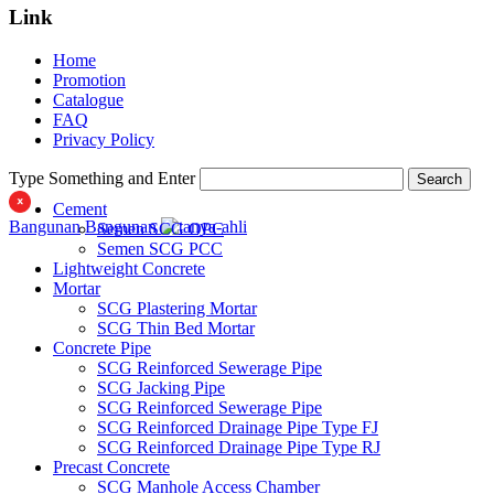
Link
Home
Promotion
Catalogue
FAQ
Privacy Policy
Type Something and Enter
Search
Cement
Bangunan
Bangunan
Semen SCG OPC
Semen SCG PCC
Lightweight Concrete
Mortar
SCG Plastering Mortar
SCG Thin Bed Mortar
Concrete Pipe
SCG Reinforced Sewerage Pipe
SCG Jacking Pipe
SCG Reinforced Sewerage Pipe
SCG Reinforced Drainage Pipe Type FJ
SCG Reinforced Drainage Pipe Type RJ
Precast Concrete
SCG Manhole Access Chamber