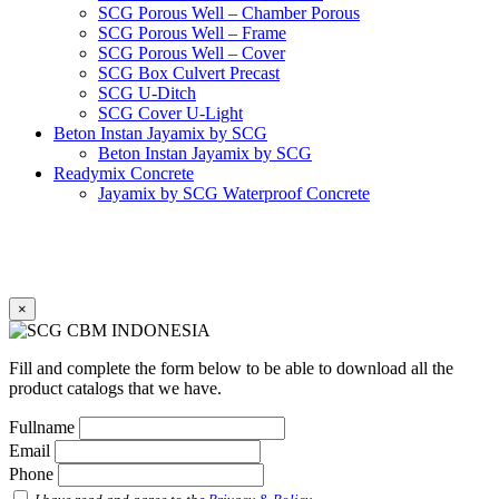
SCG Porous Well – Chamber Porous
SCG Porous Well – Frame
SCG Porous Well – Cover
SCG Box Culvert Precast
SCG U-Ditch
SCG Cover U-Light
Beton Instan Jayamix by SCG
Beton Instan Jayamix by SCG
Readymix Concrete
Jayamix by SCG Waterproof Concrete
Jayamix by SCG Super Concrete
Jayamix by SCG Normal Concrete
PVC Pipe
PVC Pipe SCG-D
PVC Pipe SCG-AW
×
Fitting
Faucet Elbow 90′ with Metal Insert SCG AW
Faucet Socket SCG AW
Fill and complete the form below to be able to download all the
Faucet Tee with Metal Insert SCG AW
product catalogs that we have.
Faucet Tee SCG AW
Socket with PVC Flange SCG AW
Fullname
Pipe Clip SCG AW
Email
Plug SCG AW
Phone
Shinkolite
Shinkolite Shade