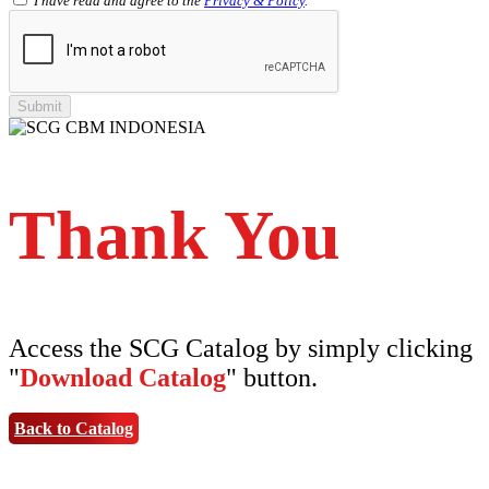
I have read and agree to the
Privacy & Policy
.
Shinkolite Heat Cut
SCG PVC Door
Tipe Polos Warna
Tipe Polos Tekstur
Tipe Minimalis
Tipe Elemen
Tipe Bunga
Thank You
Access the SCG Catalog by simply clicking
"
Download Catalog
" button.
Back to Catalog