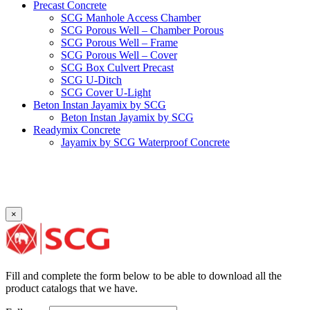
Precast Concrete
SCG Manhole Access Chamber
SCG Porous Well – Chamber Porous
SCG Porous Well – Frame
SCG Porous Well – Cover
SCG Box Culvert Precast
SCG U-Ditch
SCG Cover U-Light
Beton Instan Jayamix by SCG
Beton Instan Jayamix by SCG
Readymix Concrete
Jayamix by SCG Waterproof Concrete
Jayamix by SCG Super Concrete
Jayamix by SCG Normal Concrete
PVC Pipe
PVC Pipe SCG-D
PVC Pipe SCG-AW
×
Fitting
Faucet Elbow 90′ with Metal Insert SCG AW
Faucet Socket SCG AW
Faucet Tee with Metal Insert SCG AW
Faucet Tee SCG AW
Fill and complete the form below to be able to download all the
Socket with PVC Flange SCG AW
product catalogs that we have.
Pipe Clip SCG AW
Plug SCG AW