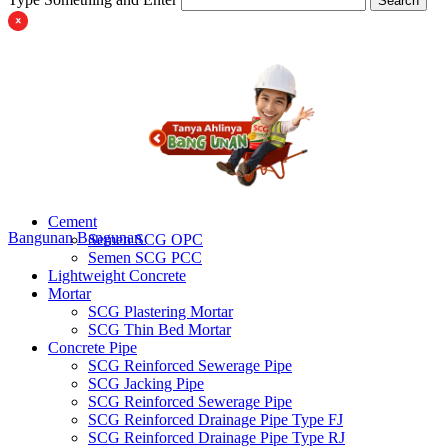
Search
Cement
Bangunan
Bangunan
Semen SCG OPC
Semen SCG PCC
Lightweight Concrete
Mortar
SCG Plastering Mortar
SCG Thin Bed Mortar
Concrete Pipe
SCG Reinforced Sewerage Pipe
SCG Jacking Pipe
SCG Reinforced Sewerage Pipe
SCG Reinforced Drainage Pipe Type FJ
SCG Reinforced Drainage Pipe Type RJ