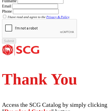
Fullname
Shinkolite
Email
Shinkolite Shade
Phone
Shinkolite Heat Cut
SCG PVC Door
I have read and agree to the
Privacy & Policy
.
Tipe Polos Warna
Tipe Polos Tekstur
Tipe Minimalis
Tipe Elemen
Tipe Bunga
Thank You
Access the SCG Catalog by simply clicking